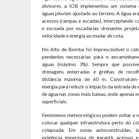
divisores, a IOB implementou um sistema
águas pluviais ajustado ao terreno. A água er
acessos (rampas e escadas), interceptando c
e escoada por escadarias drenantes projeta
velocidade e energia ao mudar de cota.
No Alto de Bomba foi imprescindível o cálc
pendentes necessárias para o encaminham
águas (máximo 3%). Sempre que possível
drenagens enterradas e grelhas de recolh
distância máxima de 60 m. Construíram-
energia para reduzir o impacto da entrada de
de água nas zonas mais baixas, onde apenas 
superficiais.
Fenómenos meteorológicos podem voltar a s
colocar qualquer infraestrutura perto do c
colapsada. Em zonas autoconstruídas, i
exigência imperiosa de garantir acessos 