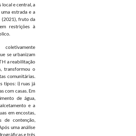
local e central, a
uma estrada e a
(2021), fruto da
em restrições à
lico.
 coletivamente
que se urbanizam
H a reabilitação
, transformou o
as comunitárias.
 tipos: i) ruas já
stas com casas. Em
cimento de água,
calcetamento e a
ruas em encostas,
s de contenção,
Após uma análise
drográficas e três