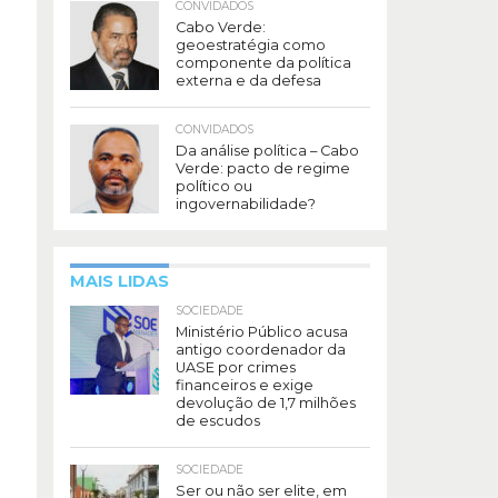
CONVIDADOS
Cabo Verde:
geoestratégia como
componente da política
externa e da defesa
CONVIDADOS
Da análise política – Cabo
Verde: pacto de regime
político ou
ingovernabilidade?
MAIS LIDAS
SOCIEDADE
Ministério Público acusa
antigo coordenador da
UASE por crimes
financeiros e exige
devolução de 1,7 milhões
de escudos
SOCIEDADE
Ser ou não ser elite, em