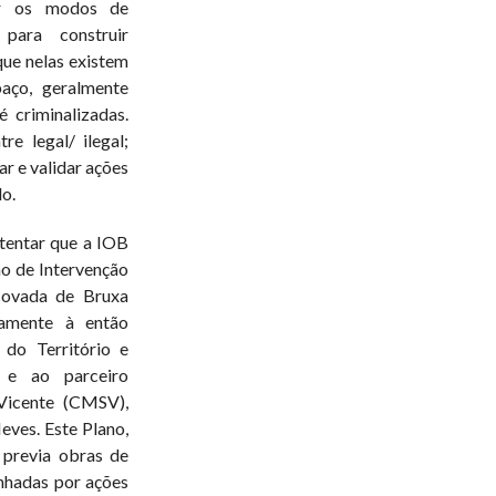
er os modos de
para construir
que nelas existem
aço, geralmente
é criminalizadas.
e legal/ ilegal;
ar e validar ações
o.
tentar que a IOB
no de Intervenção
Covada de Bruxa
amente à então
 do Território e
 e ao parceiro
 Vicente (CMSV),
ves. Este Plano,
 previa obras de
anhadas por ações