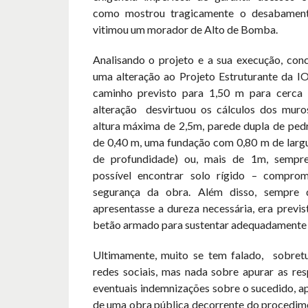
como mostrou tragicamente o desabamen
vitimou um morador de Alto de Bomba.
Analisando o projeto e a sua execução, conc
uma alteração ao Projeto Estruturante da I
caminho previsto para 1,50 m para cerca 
alteração
desvirtuou os cálculos dos muro
altura máxima de 2,5m, parede dupla de pe
de 0,40 m, uma fundação com 0,80 m de larg
de profundidade) ou, mais de 1m, sempr
possível encontrar solo rígido – compro
segurança da obra. Além disso, sempre
apresentasse a dureza necessária, era previ
betão armado para sustentar adequadamente 
Ultimamente, muito se tem falado,
sobret
redes sociais, mas nada sobre apurar as res
eventuais indemnizações sobre o sucedido, ap
de uma obra pública decorrente do procedime