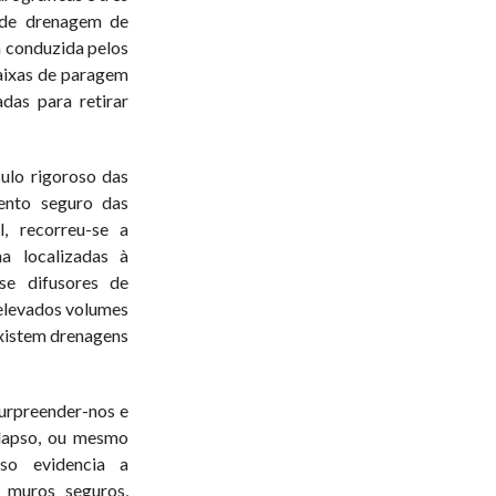
 de drenagem de
a conduzida pelos
aixas de paragem
das para retirar
ulo rigoroso das
ento seguro das
, recorreu-se a
a localizadas à
se difusores de
 elevados volumes
existem drenagens
urpreender-nos e
olapso, ou mesmo
sso evidencia a
e muros seguros,