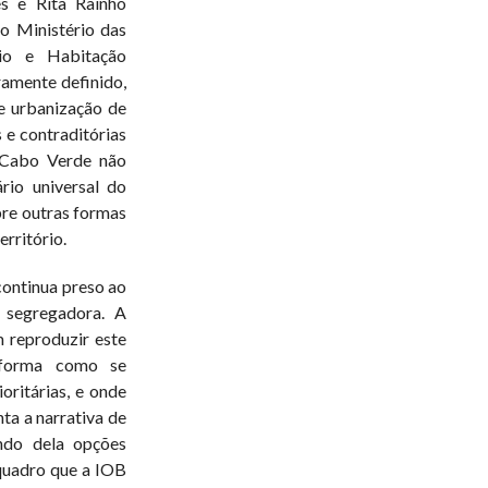
es e Rita Rainho
o Ministério das
rio e Habitação
amente definido,
e urbanização de
s e contraditórias
. Cabo Verde não
rio universal do
re outras formas
erritório.
continua preso ao
 segregadora. A
m reproduzir este
 forma como se
oritárias, e onde
ta a narrativa de
ando dela opções
 quadro que a IOB