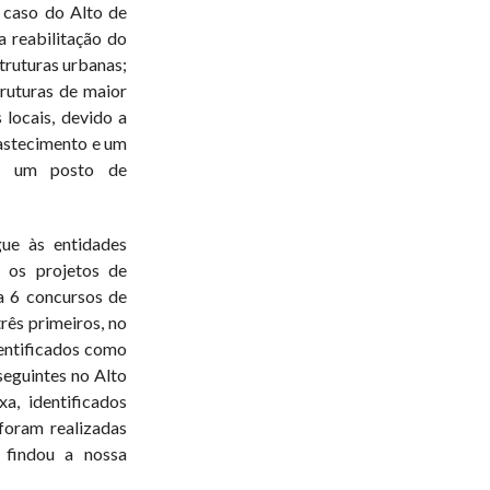
 caso do Alto de
 reabilitação do
truturas urbanas;
truturas de maior
 locais, devido a
bastecimento e um
 e um posto de
ue às entidades
u os projetos de
a 6 concursos de
rês primeiros, no
entificados como
seguintes no Alto
, identificados
foram realizadas
 findou a nossa