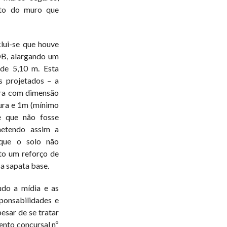
to do muro que
lui-se que houve
OB, alargando um
de 5,10 m. Esta
s projetados – a
dra com dimensão
ura e 1m (mínimo
e que não fosse
metendo assim a
 que o solo não
sto um reforço de
a sapata base.
udo a mídia e as
ponsabilidades e
esar de se tratar
nto concursal nº