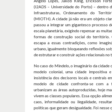
Ângelo Lopes, Jakob Kling, Erickson Fort
(I2ADS – Universidade do Porto) – dentro d
Infraestruturas, Ordenamento do Territó
(MIOTH). A cidade já não era um objeto clar
passou a integrar um gigantesco processo d
escala planetária, exigindo repensar as muita
formas de construção social do território
escapa a essas contradições, como imaginá
urbano, igualmente bloqueando reflexões sob
de estruturar e construir ações relacionais no t
No caso do Mindelo, o imaginário da cidade 
modelo colonial, uma cidade impositiva e
insistência dos decisores locais e centrais e
modelo de cidade confronta-se com a
urbanizam as áreas autoproduzidas, hoje mai
vivem as classes populares. Essa opção alimen
caos, informalidade ou ilegalidade, result
políticas que geram desigualdade. Foi nesse