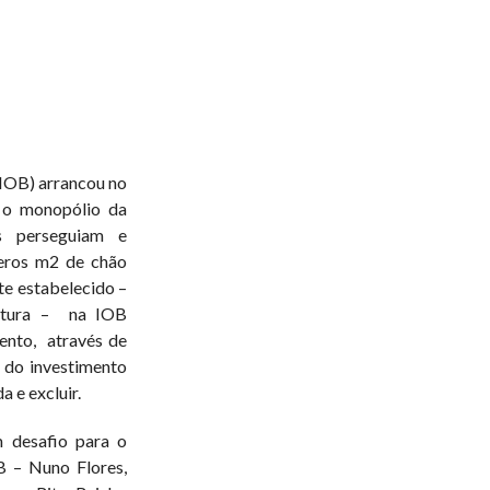
(IOB) arrancou no
 o monopólio da
os perseguiam e
eros m2 de chão
te estabelecido –
utura –
na IOB
ento,
através de
u do investimento
 e excluir.
m desafio para o
B – Nuno Flores,