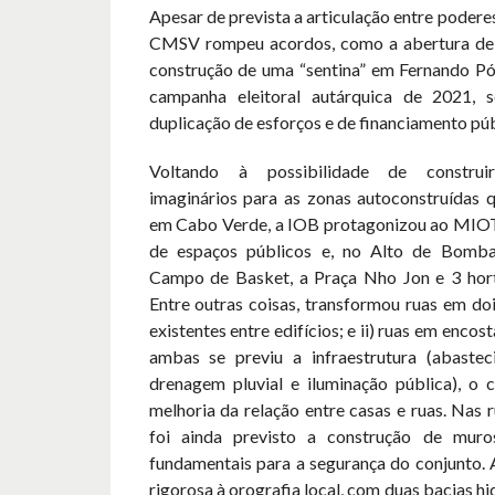
Apesar de prevista a articulação entre poderes 
CMSV rompeu acordos, como a abertura de 
construção de uma “sentina” em Fernando Pó 
campanha eleitoral autárquica de 2021, s
duplicação de esforços e de financiamento púb
Voltando à possibilidade de construir
imaginários para as zonas autoconstruídas 
em Cabo Verde, a IOB protagonizou ao MIOT
de espaços públicos e, no Alto de Bomba
Campo de Basket, a Praça Nho Jon e 3 hort
Entre outras coisas, transformou ruas em dois
existentes entre edifícios; e ii) ruas em enco
ambas se previu a infraestrutura (abaste
drenagem pluvial e iluminação pública), o 
melhoria da relação entre casas e ruas. Nas 
foi ainda previsto a construção de muro
fundamentais para a segurança do conjunto. 
rigorosa à orografia local, com duas bacias hi