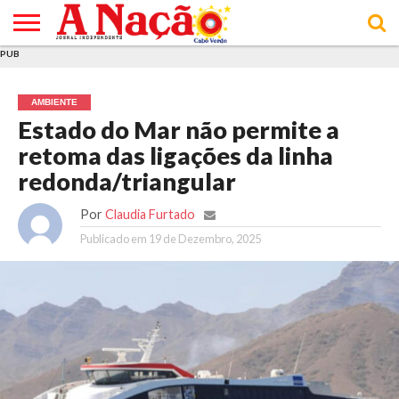
PUB
INÍCIO
ÚLTIMAS
ASSINATURAS
EM
ARQUIVO
ACTUALIDADE
OPINIÃO
ANÚNCIOS
VARIEDADES
CLICK
SOBRE
AJUDA
POLÍTICA DE
TERMOS E
NOTÍCIAS
& LOJA
FOCO
JOVEM
PRIVACIDADE
CONDIÇÕES
E DE
DE
AMBIENTE
COOKIES
UTILIZAÇÃO
Estado do Mar não permite a
retoma das ligações da linha
redonda/triangular
Por
Claudia Furtado
Publicado em
19 de Dezembro, 2025