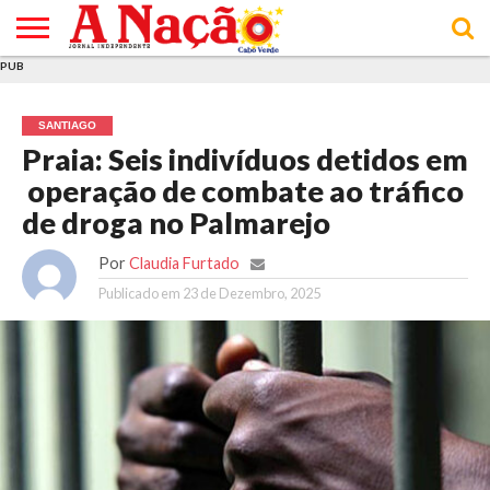
PUB
INÍCIO
ÚLTIMAS
ASSINATURAS
EM
ARQUIVO
ACTUALIDADE
OPINIÃO
ANÚNCIOS
VARIEDADES
CLICK
SOBRE
AJUDA
POLÍTICA DE
TERMOS E
NOTÍCIAS
& LOJA
FOCO
JOVEM
PRIVACIDADE
CONDIÇÕES
E DE
DE
SANTIAGO
COOKIES
UTILIZAÇÃO
Praia: Seis indivíduos detidos em
operação de combate ao tráfico
de droga no Palmarejo
Por
Claudia Furtado
Publicado em
23 de Dezembro, 2025