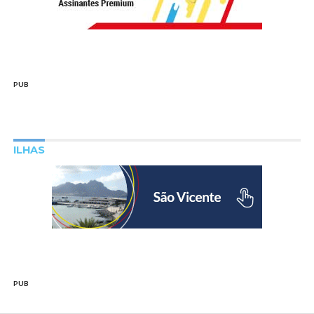
PUB
ILHAS
PUB