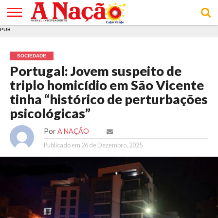
PUB
INÍCIO
ÚLTIMAS
ASSINATURAS
EM
ARQUIVO
ACTUALIDADE
OPINIÃO
ANÚNCIOS
VARIEDADES
CLICK
SOBRE
AJUDA
POLÍTICA DE
TERMOS E
NOTÍCIAS
& LOJA
FOCO
JOVEM
PRIVACIDADE
CONDIÇÕES
E DE
DE
SOCIEDADE
COOKIES
UTILIZAÇÃO
Portugal: Jovem suspeito de
triplo homicídio em São Vicente
tinha “histórico de perturbações
psicológicas”
Por
A NAÇÃO
Publicado em
26 de Dezembro, 2025