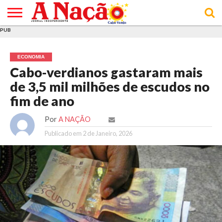
PUB
INÍCIO
ÚLTIMAS
ASSINATURAS
EM
ARQUIVO
ACTUALIDADE
OPINIÃO
ANÚNCIOS
VARIEDADES
CLICK
SOBRE
AJUDA
POLÍTICA DE
TERMOS E
NOTÍCIAS
& LOJA
FOCO
JOVEM
PRIVACIDADE
CONDIÇÕES
E DE
DE
ECONOMIA
COOKIES
UTILIZAÇÃO
Cabo-verdianos gastaram mais
de 3,5 mil milhões de escudos no
fim de ano
Por
A NAÇÃO
Publicado em
2 de Janeiro, 2026