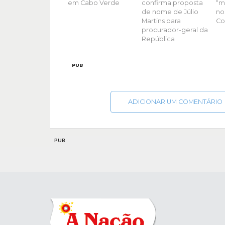
em Cabo Verde
confirma proposta
“m
de nome de Júlio
no
Martins para
Co
procurador-geral da
República
PUB
ADICIONAR UM COMENTÁRIO
PUB