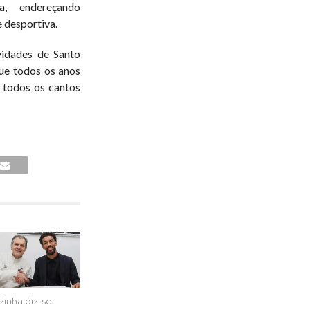
a, endereçando
 desportiva.
vidades de Santo
ue todos os anos
 todos os cantos
zinha diz-se