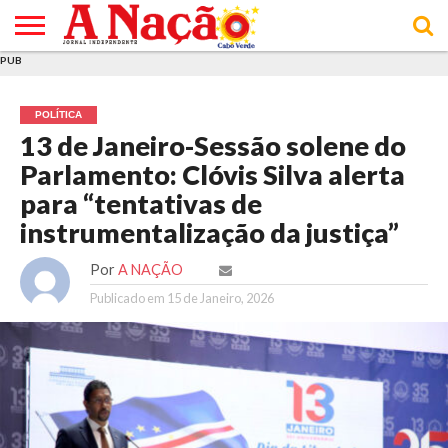
PUB
INÍCIO
ÚLTIMAS
ASSINATURAS
EM
ARQUIVO
ACTUALIDADE
OPINIÃO
ANÚNCIOS
VARIEDADES
CLICK
SOBRE
AJUDA
POLÍTICA DE
TERMOS E
NOTÍCIAS
& LOJA
FOCO
JOVEM
PRIVACIDADE
CONDIÇÕES
E DE
DE
POLÍTICA
COOKIES
UTILIZAÇÃO
13 de Janeiro-Sessão solene do
Parlamento: Clóvis Silva alerta
para “tentativas de
instrumentalização da justiça”
Por
A NAÇÃO
Publicado em
15 de Janeiro, 2026