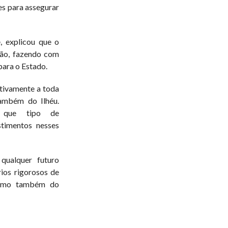
es para assegurar
, explicou que o
ão, fazendo com
para o Estado.
tivamente a toda
ambém do Ilhéu.
r que tipo de
timentos nesses
qualquer futuro
rios rigorosos de
 como também do