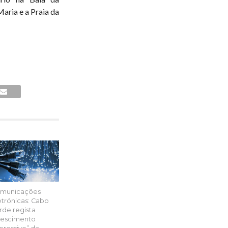
Maria e a Praia da
municações
etrónicas: Cabo
rde regista
rescimento