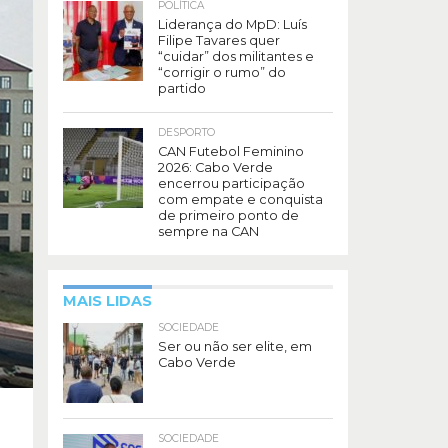
POLÍTICA
Liderança do MpD: Luís
Filipe Tavares quer
“cuidar” dos militantes e
“corrigir o rumo” do
partido
DESPORTO
CAN Futebol Feminino
2026: Cabo Verde
encerrou participação
com empate e conquista
de primeiro ponto de
sempre na CAN
MAIS LIDAS
SOCIEDADE
Ser ou não ser elite, em
Cabo Verde
SOCIEDADE