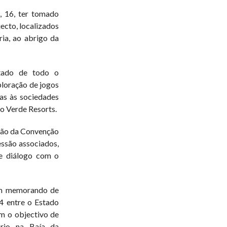
, 16, ter tomado
ecto, localizados
ia, ao abrigo da
tado de todo o
ploração de jogos
das às sociedades
 Verde Resorts.
ução da Convenção
ssão associados,
e diálogo com o
um memorando de
4 entre o Estado
m o objectivo de
iário na Baía da