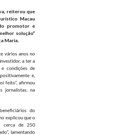
COMMENTS
va, reiterou que
urístico Macau
 do promotor e
melhor solução”
a Maria.
e vários anos no
nvestidor, a ter a
o e condições de
positivamente e,
oi feito”, afirmou
 jornalistas, na
neficiários do
no explicou que o
ra cerca de 250
ado”, lamentando