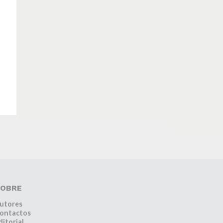
OBRE
utores
ontactos
ditorial