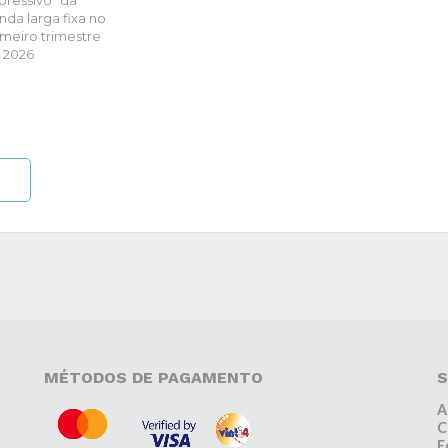
pressivo” da
nda larga fixa no
imeiro trimestre
 2026
MÉTODOS DE PAGAMENTO
S
A
C
E