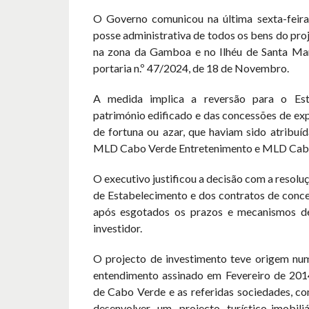
O Governo comunicou na última sexta-feira
posse administrativa de todos os bens do proj
na zona da Gamboa e no Ilhéu de Santa Mar
portaria n.º 47/2024, de 18 de Novembro.
A medida implica a reversão para o Es
património edificado e das concessões de ex
de fortuna ou azar, que haviam sido atribuí
MLD Cabo Verde Entretenimento e MLD Cabo
O executivo justificou a decisão com a resol
de Estabelecimento e dos contratos de conce
após esgotados os prazos e mecanismos d
investidor.
O projecto de investimento teve origem n
entendimento assinado em Fevereiro de 201
de Cabo Verde e as referidas sociedades, co
desenvolver um projecto turístico-imobil