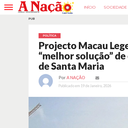
INÍCIO
SOCIEDADE
PUB
POLÍTICA
Projecto Macau Lege
“melhor solução” de
de Santa Maria
Por
A NAÇÃO
Publicado em
19 de Janeiro, 2026