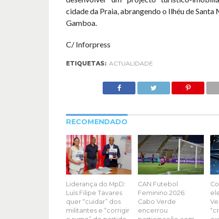
cidade da Praia, abrangendo o Ilhéu de Santa 
Gamboa.
C/ Inforpress
ETIQUETAS:
ACTUALIDADE
RECOMENDADO
Liderança do MpD:
CAN Futebol
Co
Luís Filipe Tavares
Feminino 2026:
el
quer “cuidar” dos
Cabo Verde
Ve
militantes e “corrigir
encerrou
“c