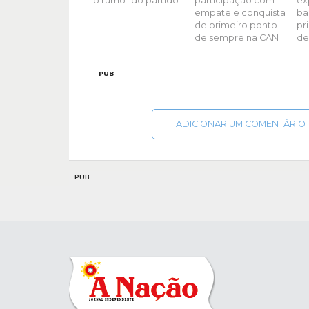
o rumo” do partido
participação com
ex
empate e conquista
ba
de primeiro ponto
pr
de sempre na CAN
de
PUB
ADICIONAR UM COMENTÁRIO
PUB