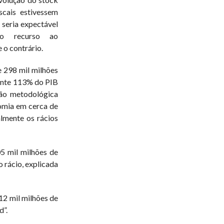
iscais estivessem
seria expectável
do recurso ao
 o contrário.
e 298 mil milhões
ente 113% do PIB
ção metodológica
omia em cerca de
almente os rácios
5 mil milhões de
 rácio, explicada
12 mil milhões de
d”.