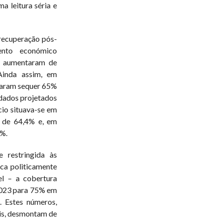
a leitura séria e
recuperação pós-
ento económico
is aumentaram de
Ainda assim, em
ciaram sequer 65%
 dados projetados
cio situava-se em
 de 64,4% e, em
%.
 restringida às
ca politicamente
el – a cobertura
2023 para 75% em
. Estes números,
is, desmontam de