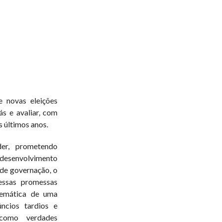
 novas eleições
rás e avaliar, com
s últimos anos.
r, prometendo
 desenvolvimento
de governação, o
essas promessas
stemática de uma
úncios tardios e
 como verdades