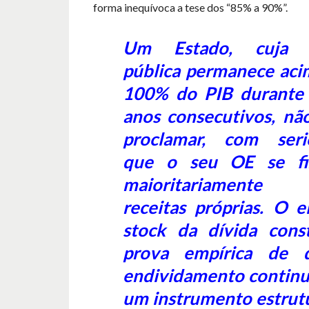
forma inequívoca a tese dos “85% a 90%”.
Um Estado, cuja d
pública permanece aci
100% do PIB durante 
anos consecutivos, nã
proclamar, com seri
que o seu OE se fi
maioritariament
receitas próprias. O e
stock da dívida const
prova empírica de 
endividamento continua
um instrumento estrutu