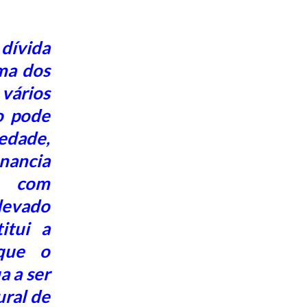
ívida
ma dos
vários
o pode
edade,
nancia
e com
levado
itui a
que o
 a ser
ral de