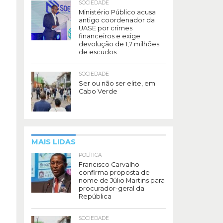
SOCIEDADE
Ministério Público acusa
antigo coordenador da
UASE por crimes
financeiros e exige
devolução de 1,7 milhões
de escudos
SOCIEDADE
Ser ou não ser elite, em
Cabo Verde
MAIS LIDAS
POLÍTICA
Francisco Carvalho
confirma proposta de
nome de Júlio Martins para
procurador-geral da
República
SOCIEDADE