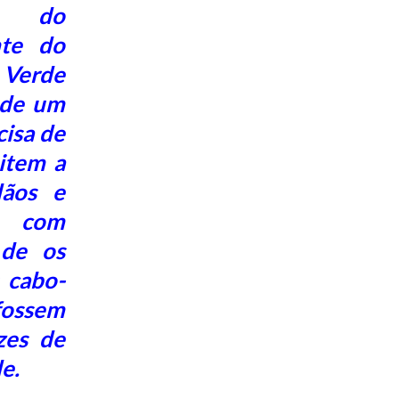
o do
nte do
Verde
 de um
cisa de
item a
dãos e
s com
 de os
 cabo-
ssem
zes de
e.