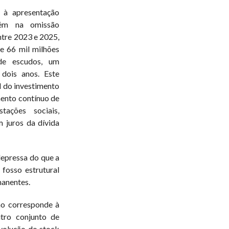
 à apresentação
bém na omissão
ntre 2023 e 2025,
e 66 mil milhões
de escudos, um
dois anos. Este
l do investimento
ento contínuo de
stações sociais,
 juros da dívida
depressa do que a
fosso estrutural
manentes.
ão corresponde à
utro conjunto de
volução do stock