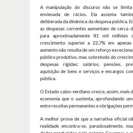
A manipulação do discurso não se limita
enviesada de rácios. Ela assenta tam
deliberada da dinâmica da despesa pública. E
as despesas correntes aumentam de cerca d
para aproximadamente 81 mil milhões 
crescimento superior a 22,7% em apenas 
aumento não resulta de um reforço exceciona
público produtivo, mas sobretudo do crescim
despesas rígidas: salários, pensões, pre
aquisição de bens e serviços e encargos com
pública.
O Estado cabo-verdiano cresce, assim, mais 
economia que o sustenta, aprofundando um 
entre receitas permanentes e obrigações per
A melhor prova de que a narrativa oficial n
realidade encontra-se, paradoxalmente, no
dados produzidos pelo próprio Governo: a e