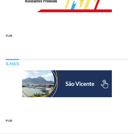
PUB
ILHAS
PUB