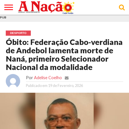
PUB
INÍCIO
ÚLTIMAS
ASSINATURAS
EM
ARQUIVO
ACTUALIDADE
OPINIÃO
ANÚNCIOS
VARIEDADES
CLICK
SOBRE
AJUDA
POLÍTICA DE
TERMOS E
NOTÍCIAS
& LOJA
FOCO
JOVEM
PRIVACIDADE
CONDIÇÕES
E DE
DE
DESPORTO
COOKIES
UTILIZAÇÃO
Óbito: Federação Cabo-verdiana
de Andebol lamenta morte de
Naná, primeiro Selecionador
Nacional da modalidade
Por
Adelise Coelho
Publicado em
19 de Fevereiro, 2026