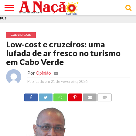
PUB
INÍCIO
ÚLTIMAS
ASSINATURAS
EM
ARQUIVO
ACTUALIDADE
OPINIÃO
ANÚNCIOS
VARIEDADES
CLICK
SOBRE
AJUDA
POLÍTICA DE
TERMOS E
NOTÍCIAS
& LOJA
FOCO
JOVEM
PRIVACIDADE
CONDIÇÕES
E DE
DE
CONVIDADOS
COOKIES
UTILIZAÇÃO
Low-cost e cruzeiros: uma
lufada de ar fresco no turismo
em Cabo Verde
Por
Opinião
Publicado em
21 de Fevereiro, 2026
COMMENTS