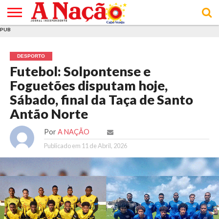
PUB
INÍCIO
ÚLTIMAS
ASSINATURAS
EM
ARQUIVO
ACTUALIDADE
OPINIÃO
ANÚNCIOS
VARIEDADES
CLICK
SOBRE
AJUDA
POLÍTICA DE
TERMOS E
NOTÍCIAS
& LOJA
FOCO
JOVEM
PRIVACIDADE
CONDIÇÕES
E DE
DE
DESPORTO
COOKIES
UTILIZAÇÃO
Futebol: Solpontense e
Foguetões disputam hoje,
Sábado, final da Taça de Santo
Antão Norte
Por
A NAÇÃO
Publicado em
11 de Abril, 2026