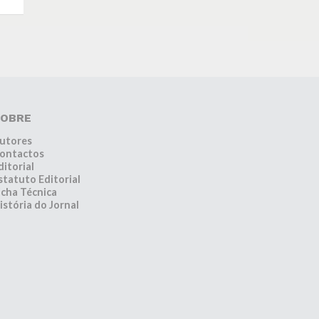
OBRE
utores
ontactos
ditorial
statuto Editorial
icha Técnica
istória do Jornal