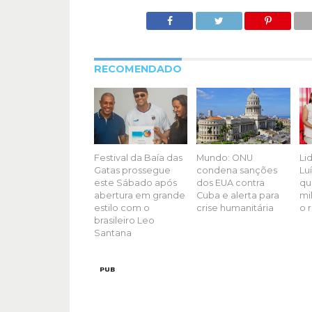
RECOMENDADO
Festival da Baía das
Mundo: ONU
Li
Gatas prossegue
condena sanções
Luí
este Sábado após
dos EUA contra
qu
abertura em grande
Cuba e alerta para
mil
estilo com o
crise humanitária
o 
brasileiro Leo
Santana
PUB