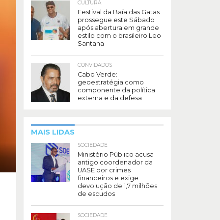
CULTURA
Festival da Baía das Gatas
prossegue este Sábado
após abertura em grande
estilo com o brasileiro Leo
Santana
CONVIDADOS
Cabo Verde:
geoestratégia como
componente da política
externa e da defesa
MAIS LIDAS
SOCIEDADE
Ministério Público acusa
antigo coordenador da
UASE por crimes
financeiros e exige
devolução de 1,7 milhões
de escudos
SOCIEDADE