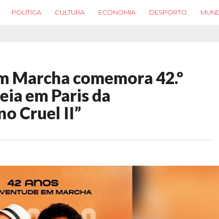
POLÍTICA
CULTURA
ECONOMIA
DESPORTO
MUN
em Marcha comemora 42.º
eia em Paris da
o Cruel II”