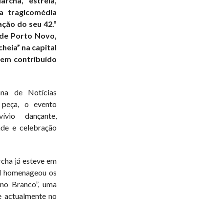
rcha, estreia,
 a tragicomédia
ção do seu 42.º
 de Porto Novo,
heia” na capital
tem contribuído
na de Notícias
 peça, o evento
vio dançante,
de e celebração
cha já esteve em
al homenageou os
 no Branco”, uma
e actualmente no