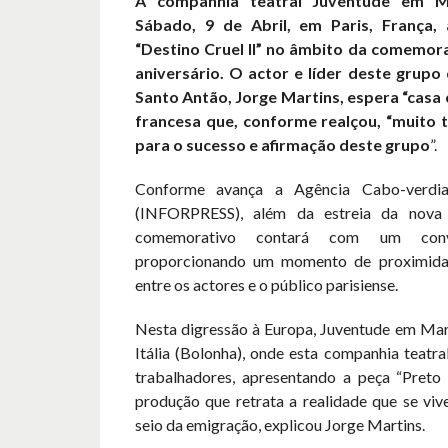
A companhia teatral Juventude em Ma
Sábado, 9 de Abril, em Paris, França,
“Destino Cruel II” no âmbito da comemora
aniversário. O actor e líder deste grupo
Santo Antão, Jorge Martins, espera “casa c
francesa que, conforme realçou, “muito 
para o sucesso e afirmação deste grupo
”.
Conforme avança a Agência Cabo-verdia
(INFORPRESS), além da estreia da nova
comemorativo contará com um conví
proporcionando um momento de proximida
entre os actores e o público parisiense.
Nesta digressão à Europa, Juventude em Mar
Itália (Bolonha), onde esta companhia teatr
trabalhadores, apresentando a peça “Preto
produção que retrata a realidade que se viv
seio da emigração, explicou Jorge Martins.