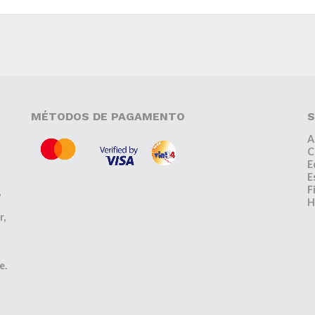
MÉTODOS DE PAGAMENTO
S
A
C
E
E
F
,
H
r,
e.