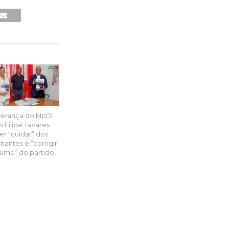
derança do MpD:
s Filipe Tavares
er “cuidar” dos
itantes e “corrigir
rumo” do partido