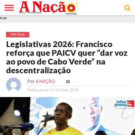
PUB
INÍCIO
ÚLTIMAS
ASSINATURAS
EM
ARQUIVO
ACTUALIDADE
OPINIÃO
ANÚNCIOS
VARIEDADES
CLICK
SOBRE
AJUDA
POLÍTICA DE
TERMOS E
NOTÍCIAS
& LOJA
FOCO
JOVEM
PRIVACIDADE
CONDIÇÕES
E DE
DE
POLÍTICA
COOKIES
UTILIZAÇÃO
Legislativas 2026: Francisco
reforça que PAICV quer “dar voz
ao povo de Cabo Verde” na
descentralização
Por
A NAÇÃO
Publicado em
11 de Maio, 2026