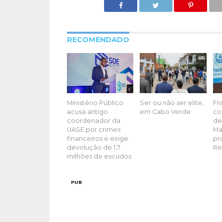
RECOMENDADO
Ministério Público
Ser ou não ser elite,
Fr
acusa antigo
em Cabo Verde
co
coordenador da
de
UASE por crimes
Ma
financeiros e exige
pr
devolução de 1,7
Re
milhões de escudos
PUB