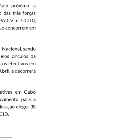
Maio próximo, a
 das três forças
 PAICV e UCID),
que concorrem em
 Nacional, sendo
pelos círculos da
tos efectivos em
bril, e decorrerá
slativas em Cabo
ovimento para a
ta, ao eleger 38
CID.