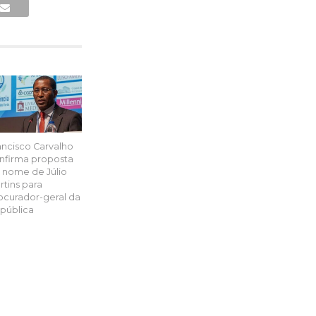
ancisco Carvalho
nfirma proposta
 nome de Júlio
rtins para
ocurador-geral da
pública