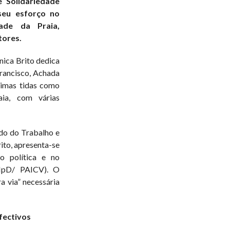
e Solidariedade
 seu esforço no
ade da Praia,
tores.
ónica Brito dedica
Francisco, Achada
timas tidas como
aia, com várias
do do Trabalho e
rito, apresenta-se
o política e no
(MpD/ PAICV). O
a via” necessária
fectivos