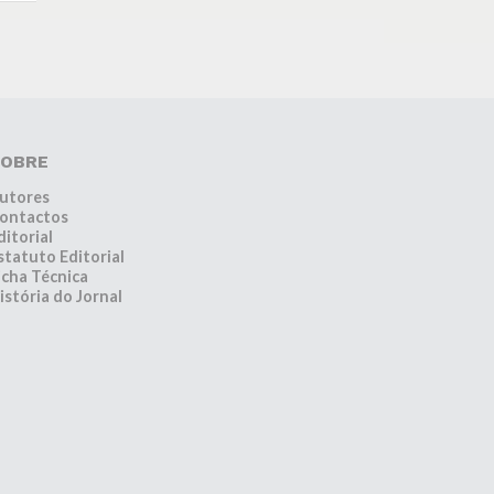
OBRE
utores
ontactos
ditorial
statuto Editorial
icha Técnica
istória do Jornal