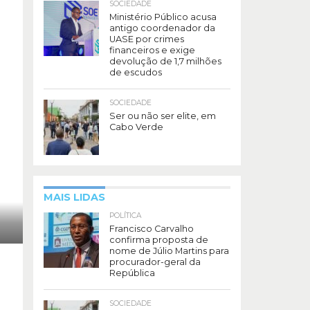
SOCIEDADE
Ministério Público acusa
antigo coordenador da
UASE por crimes
financeiros e exige
devolução de 1,7 milhões
de escudos
SOCIEDADE
Ser ou não ser elite, em
Cabo Verde
MAIS LIDAS
POLÍTICA
Francisco Carvalho
confirma proposta de
nome de Júlio Martins para
procurador-geral da
República
SOCIEDADE