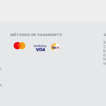
MÉTODOS DE PAGAMENTO
S
A
C
E
E
F
,
H
r,
e.