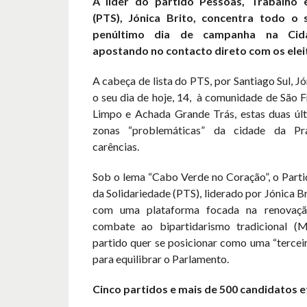
A líder do partido Pessoas, Trabalho 
(PTS), Jónica Brito, concentra todo o
penúltimo dia de campanha na Cid
apostando no contacto direto com os elei
A cabeça de lista do PTS, por Santiago Sul, J
o seu dia de hoje, 14, à comunidade de São 
Limpo e Achada Grande Trás, estas duas úl
zonas “problemáticas” da cidade da Pr
carências.
Sob o lema “Cabo Verde no Coração”, o Parti
da Solidariedade (PTS), liderado por Jónica B
com uma plataforma focada na renovaçã
combate ao bipartidarismo tradicional 
partido quer se posicionar como uma “terceir
para equilibrar o Parlamento.
Cinco partidos e mais de 500 candidatos e