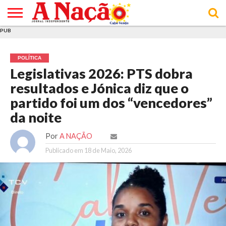
PUB
INÍCIO
ÚLTIMAS
ASSINATURAS
EM
ARQUIVO
ACTUALIDADE
OPINIÃO
ANÚNCIOS
VARIEDADES
CLICK
SOBRE
AJUDA
POLÍTICA DE
TERMOS E
NOTÍCIAS
& LOJA
FOCO
JOVEM
PRIVACIDADE
CONDIÇÕES
E DE
DE
POLÍTICA
COOKIES
UTILIZAÇÃO
Legislativas 2026: PTS dobra
resultados e Jónica diz que o
partido foi um dos “vencedores”
da noite
Por
A NAÇÃO
Publicado em
18 de Maio, 2026