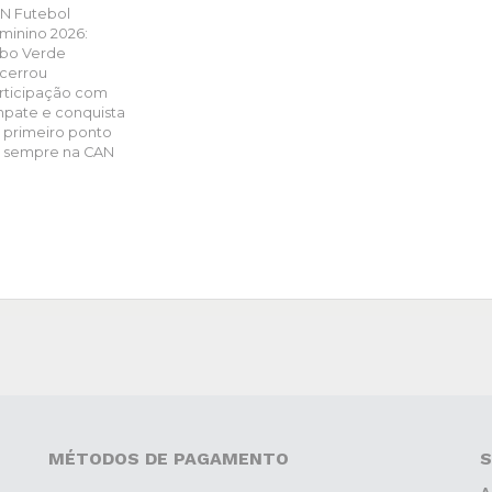
N Futebol
minino 2026:
bo Verde
cerrou
rticipação com
pate e conquista
 primeiro ponto
 sempre na CAN
MÉTODOS DE PAGAMENTO
S