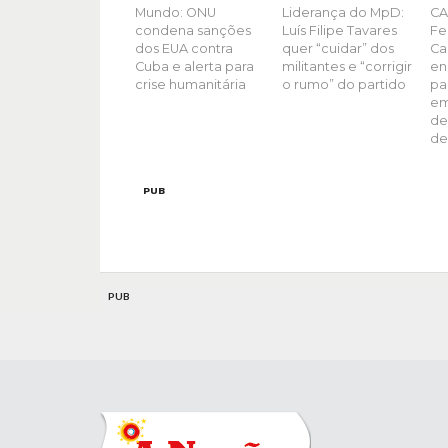
Mundo: ONU
Liderança do MpD:
CA
condena sanções
Luís Filipe Tavares
Fe
dos EUA contra
quer “cuidar” dos
Ca
Cuba e alerta para
militantes e “corrigir
en
crise humanitária
o rumo” do partido
pa
em
de
de
PUB
PUB