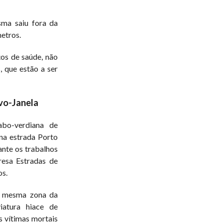
sma saiu fora da
metros.
ços de saúde, não
, que estão a ser
vo-Janela
bo-verdiana de
na estrada Porto
ante os trabalhos
resa Estradas de
os.
a mesma zona da
iatura hiace de
s vítimas mortais