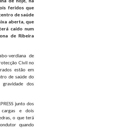
hã de hoje, na
ois feridos que
centro de saúde
ixa aberta, que
 terá caído num
ona de Ribeira
abo-verdiana de
otecção Civil no
trados estão em
ntro de saúde do
 gravidade dos
RPRESS junto dos
a cargas e dois
dras, o que terá
condutor quando