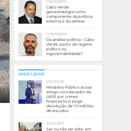
CONVIDADOS
Cabo Verde:
geoestratégia como
componente da política
externa e da defesa
CONVIDADOS
Da análise política – Cabo
Verde: pacto de regime
político ou
ingovernabilidade?
MAIS LIDAS
SOCIEDADE
Ministério Público acusa
antigo coordenador da
UASE por crimes
financeiros e exige
devolução de 1,7 milhões
de escudos
SOCIEDADE
Ser ou não ser elite, em