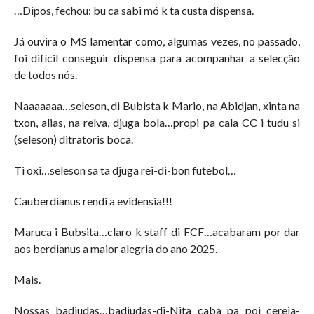
…Dipos, fechou: bu ca sabi mó k ta custa dispensa.
Já ouvira o MS lamentar como, algumas vezes, no passado,
foi difícil conseguir dispensa para acompanhar a selecção
de todos nós.
Naaaaaaa…seleson, di Bubista k Mario, na Abidjan, xinta na
txon, alias, na relva, djuga bola…propi pa cala CC i tudu si
(seleson) ditratoris boca.
Ti oxi…seleson sa ta djuga rei-di-bon futebol…
Cauberdianus rendi a evidensia!!!
Maruca i Bubsita…claro k staff di FCF…acabaram por dar
aos berdianus a maior alegria do ano 2025.
Mais.
Nossas badjudas…badjudas-di-Nita caba pa poi cereja-