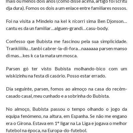
mais ou menos dois anos (como disse acima, artigo foi scritu
dja dura). Fomos os dois a um enlace entre familiares nossos.
Foi na visita a Mindelo na kel k n’corri sima Ben Djonson…
cantu es da un familiar…alguen-grandi…casu-body.
Confesso que Bubista me fascinou pela sua simplicidade.
Trankiiiiilu…tanbi cabrer-la-di-fora…naaaaaa parsen manso
di mas…kes k ca ta mata um mosca.
Parsen gó ter visto Bubista molhando-bico com um
wiskizinhu na festa di casório. Posso estar errado.
Dia seguinte, parsen, fomos ao almoço na casa do recém-
casado casal, meu cunhado e a sobrinha do Bubista.
No almoço, Bubista passou o tempo olhando o jogo da
equipa fenómeno, na altura, em Espanha. Se não me engano
era o Girona. Estava em 1° ligar na La Liga e jogava o melhor
futebol na época, na Europa-do-futebol.