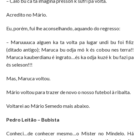
– Calo bu ca ta imagina presson k sufri pa volta.
Acredito no Mário.
Eu, porém, fui lhe aconselhando, aquando do regresso:
– Maruuuuca alguen ka ta volta pa lugar undi bu foi filiz
(ditado antigo); Maruca bu odja mó k és cobou nes terra!!
Maruca kauberdianu é ingrato…és ka odja kuzé k bu fazi pa
és seleson!!!
Mas, Maruca voltou.
Mário voltou para trazer de novo o nosso futebol à ribalta.
Voltarei ao Mário Semedo mais abaixo.
Pedro Leitão – Bubista
Conheci…de conhecer mesmo…o Mister no Mindelo. Há