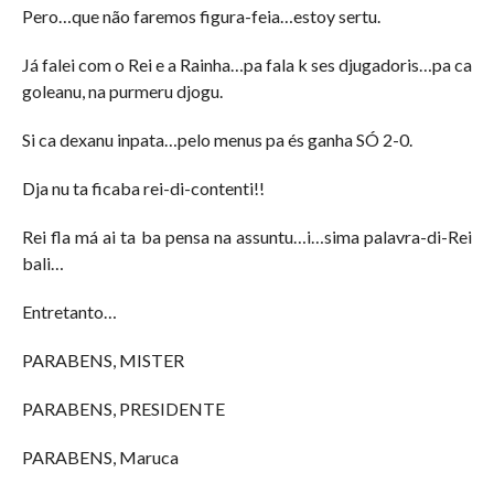
Pero…que não faremos figura-feia…estoy sertu.
Já falei com o Rei e a Rainha…pa fala k ses djugadoris…pa ca
goleanu, na purmeru djogu.
Si ca dexanu inpata…pelo menus pa és ganha SÓ 2-0.
Dja nu ta ficaba rei-di-contenti!!
Rei fla má ai ta ba pensa na assuntu…i…sima palavra-di-Rei
bali…
Entretanto…
PARABENS, MISTER
PARABENS, PRESIDENTE
PARABENS, Maruca