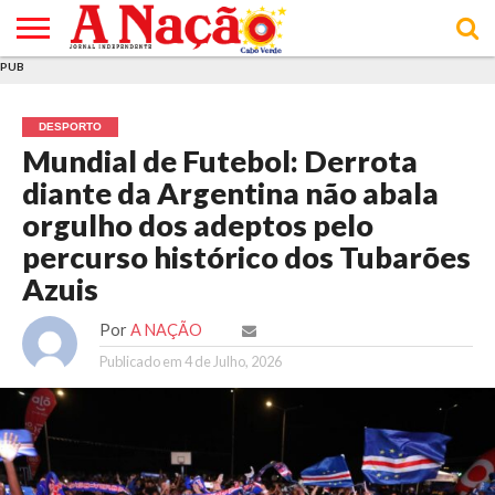
PUB
INÍCIO
ÚLTIMAS
ASSINATURAS
EM
ARQUIVO
ACTUALIDADE
OPINIÃO
ANÚNCIOS
VARIEDADES
CLICK
SOBRE
AJUDA
POLÍTICA DE
TERMOS E
NOTÍCIAS
& LOJA
FOCO
JOVEM
PRIVACIDADE
CONDIÇÕES
E DE
DE
DESPORTO
COOKIES
UTILIZAÇÃO
Mundial de Futebol: Derrota
diante da Argentina não abala
orgulho dos adeptos pelo
percurso histórico dos Tubarões
Azuis
Por
A NAÇÃO
Publicado em
4 de Julho, 2026