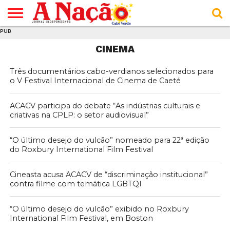
PUB
INÍCIO
ÚLTIMAS
ASSINATURAS
EM
ARQUIVO
ACTUALIDADE
OPINIÃO
ANÚNCIOS
VARIEDADES
CLICK
SOBRE
AJUDA
POLÍTICA DE
TERMOS E
CINEMA
NOTÍCIAS
& LOJA
FOCO
JOVEM
PRIVACIDADE
CONDIÇÕES
E DE
DE
COOKIES
UTILIZAÇÃO
Três documentários cabo-verdianos selecionados para
o V Festival Internacional de Cinema de Caeté
ACACV participa do debate “As indústrias culturais e
criativas na CPLP: o setor audiovisual”
“O último desejo do vulcão” nomeado para 22ª edição
do Roxbury International Film Festival
Cineasta acusa ACACV de “discriminação institucional”
contra filme com temática LGBTQI
“O último desejo do vulcão” exibido no Roxbury
International Film Festival, em Boston