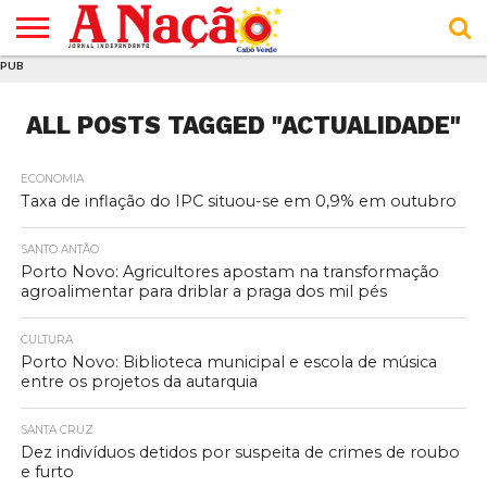
PUB
INÍCIO
ÚLTIMAS
ASSINATURAS
EM
ARQUIVO
ACTUALIDADE
OPINIÃO
ANÚNCIOS
VARIEDADES
CLICK
SOBRE
AJUDA
POLÍTICA DE
TERMOS E
NOTÍCIAS
& LOJA
FOCO
JOVEM
PRIVACIDADE
CONDIÇÕES
ALL POSTS TAGGED "ACTUALIDADE"
E DE
DE
COOKIES
UTILIZAÇÃO
ECONOMIA
Taxa de inflação do IPC situou-se em 0,9% em outubro
SANTO ANTÃO
Porto Novo: Agricultores apostam na transformação
agroalimentar para driblar a praga dos mil pés
CULTURA
Porto Novo: Biblioteca municipal e escola de música
entre os projetos da autarquia
SANTA CRUZ
Dez indivíduos detidos por suspeita de crimes de roubo
e furto