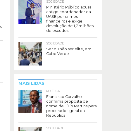
SOCIEDADE
Ministério Público acusa
antigo coordenador da
UASE por crimes
financeiros e exige
devolução de 1,7 milhões
as
de escudos
SOCIEDADE
Ser ou não ser elite, em
Cabo Verde
MAIS LIDAS
POLÍTICA
Francisco Carvalho
confirma proposta de
nome de Júlio Martins para
procurador-geral da
República
SOCIEDADE