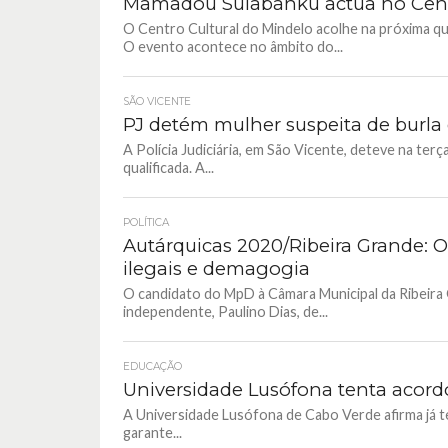
Mamadou Sulabanku actua no Cent
O Centro Cultural do Mindelo acolhe na próxima qu
O evento acontece no âmbito do...
SÃO VICENTE
PJ detém mulher suspeita de burla 
A Polícia Judiciária, em São Vicente, deteve na terç
qualificada. A...
POLÍTICA
Autárquicas 2020/Ribeira Grande: 
ilegais e demagogia
O candidato do MpD à Câmara Municipal da Ribeira
independente, Paulino Dias, de...
EDUCAÇÃO
Universidade Lusófona tenta acord
A Universidade Lusófona de Cabo Verde afirma já t
garante...