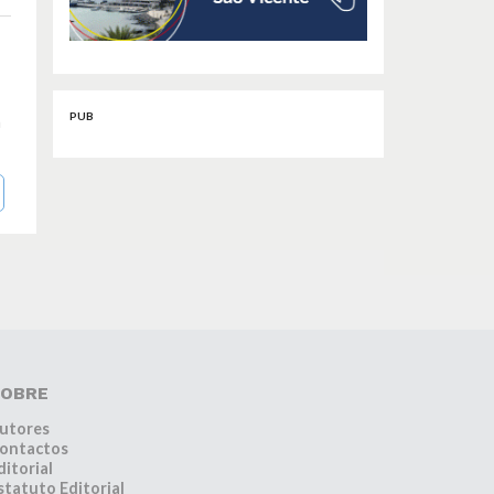
PUB
a
OBRE
utores
ontactos
ditorial
statuto Editorial