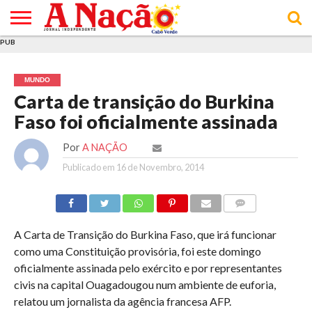
PUB
INÍCIO
ÚLTIMAS
ASSINATURAS
EM
ARQUIVO
ACTUALIDADE
OPINIÃO
ANÚNCIOS
VARIEDADES
CLICK
SOBRE
AJUDA
POLÍTICA DE
TERMOS E
NOTÍCIAS
& LOJA
FOCO
JOVEM
PRIVACIDADE
CONDIÇÕES
E DE
DE
MUNDO
COOKIES
UTILIZAÇÃO
Carta de transição do Burkina
Faso foi oficialmente assinada
Por
A NAÇÃO
Publicado em
16 de Novembro, 2014
COMMENTS
A Carta de Transição do Burkina Faso, que irá funcionar
como uma Constituição provisória, foi este domingo
oficialmente assinada pelo exército e por representantes
civis na capital Ouagadougou num ambiente de euforia,
relatou um jornalista da agência francesa AFP.