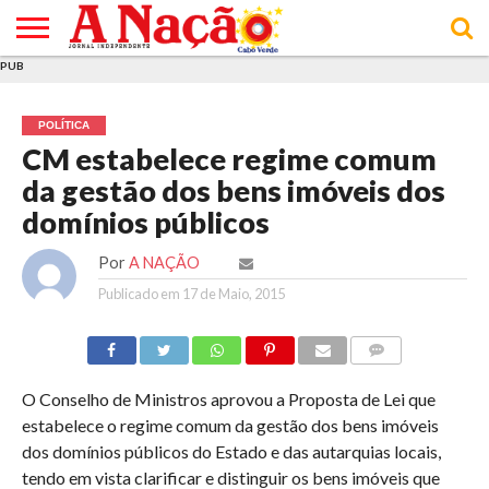
PUB
INÍCIO
ÚLTIMAS
ASSINATURAS
EM
ARQUIVO
ACTUALIDADE
OPINIÃO
ANÚNCIOS
VARIEDADES
CLICK
SOBRE
AJUDA
POLÍTICA DE
TERMOS E
NOTÍCIAS
& LOJA
FOCO
JOVEM
PRIVACIDADE
CONDIÇÕES
E DE
DE
POLÍTICA
COOKIES
UTILIZAÇÃO
CM estabelece regime comum
da gestão dos bens imóveis dos
domínios públicos
Por
A NAÇÃO
Publicado em
17 de Maio, 2015
COMMENTS
O Conselho de Ministros aprovou a Proposta de Lei que
estabelece o regime comum da gestão dos bens imóveis
dos domínios públicos do Estado e das autarquias locais,
tendo em vista clarificar e distinguir os bens imóveis que