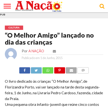
PUB
INÍCIO
ÚLTIMAS
ASSINATURAS
EM
ARQUIVO
ACTUALIDADE
OPINIÃO
ANÚNCIOS
VARIEDADES
CLICK
SOBRE
AJUDA
POLÍTICA DE
TERMOS E
NOTÍCIAS
& LOJA
FOCO
JOVEM
PRIVACIDADE
CONDIÇÕES
E DE
DE
CULTURA
COOKIES
UTILIZAÇÃO
“O Melhor Amigo” lançado no
dia das crianças
Por
A NAÇÃO
Publicado em
1 de Junho, 2015
COMMENTS
O livro dedicado às crianças “O Melhor Amigo”, de
Florizandra Porto, vai ser lançado na tarde desta segunda-
feira, 1 de Junho, na Livraria Pedro Cardoso, fazenda, cidade
da Praia.
Uma pequena obra infanto-juvenil que reúne cinco contos