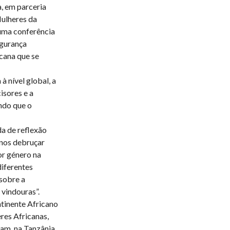
, em parceria
ulheres da
uma conferência
egurança
icana que se
à nível global, a
isores e a
ando que o
a de reflexão
-nos debruçar
or género na
diferentes
 sobre a
 vindouras”.
tinente Africano
res Africanas,
am, na Tanzânia,