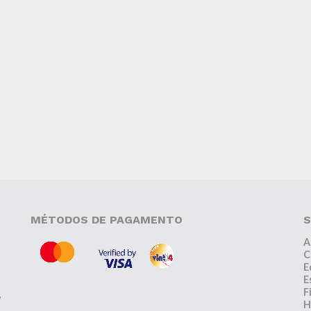
MÉTODOS DE PAGAMENTO
S
A
C
E
E
F
,
H