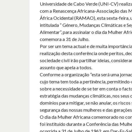
Universidade de Cabo Verde (UNI-CV) realiza
com a Renascença Africana-Associação das M
África Ocidental (RAMAO), esta sexta-feira, 
intitulada “ Género, Mudanças Climáticas e S
Alimentar”, para assinalar o dia da Mulher Afr
comemora a 31 de Julho.
Por ser um tema actual e de muita importância 
realização desta conferência onde peritos, dec
sociedade civil irão partilhar ideias, consider
assunto que apela a todos.
Conforme a organização “esta será uma jornad
cujo tema tem toda a pertinência, permitindo
sobre a necessidade de se ter em conta o fact
estratégia das mudanças climáticas, nos seus 
domínios para mitigar, se não anular, os riscos
segurança das nossas mulheres e das gerações
O dia da Mulher Africana comemorado no con
foi instituído durante a Conferência das Mulhe
ocorrida a 31 de Julho de 1962, em Dar-Es-Sal