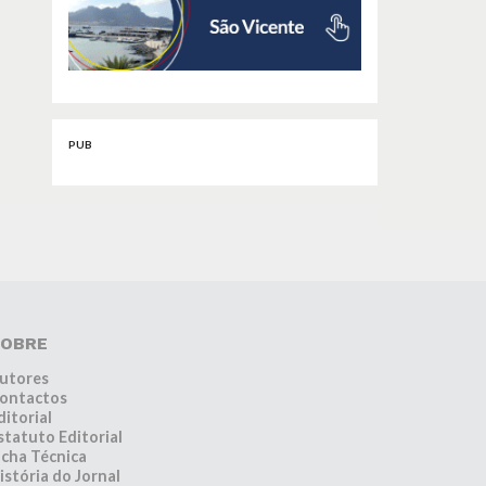
PUB
OBRE
utores
ontactos
ditorial
statuto Editorial
icha Técnica
istória do Jornal