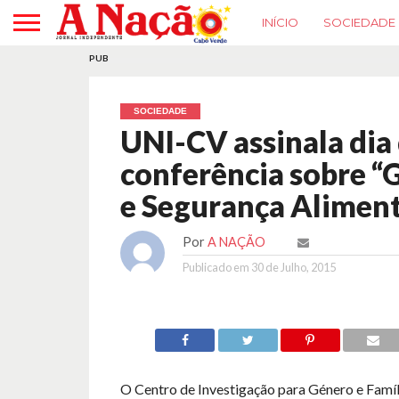
INÍCIO
SOCIEDADE
PUB
SOCIEDADE
UNI-CV assinala dia
conferência sobre “
e Segurança Alimen
Por
A NAÇÃO
Publicado em
30 de Julho, 2015
O Centro de Investigação para Género e Famíl