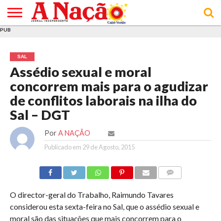
PUB
INÍCIO
ÚLTIMAS
ASSINATURAS
EM
ARQUIVO
ACTUALIDADE
OPINIÃO
ANÚNCIOS
VARIEDADES
CLICK
SOBRE
AJUDA
POLÍTICA DE
TERMOS E
NOTÍCIAS
& LOJA
FOCO
JOVEM
PRIVACIDADE
CONDIÇÕES
E DE
DE
SAL
COOKIES
UTILIZAÇÃO
Assédio sexual e moral
concorrem mais para o agudizar
de conflitos laborais na ilha do
Sal – DGT
Por
A NAÇÃO
Publicado em
29 de Agosto, 2015
COMMENTS
O director-geral do Trabalho, Raimundo Tavares
considerou esta sexta-feira no Sal, que o assédio sexual e
moral são das situações que mais concorrem para o