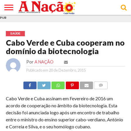
PUB
INÍCIO
ÚLTIMAS
ASSINATURAS
EM
ARQUIVO
ACTUALIDADE
OPINIÃO
ANÚNCIOS
VARIEDADES
CLICK
SOBRE
AJUDA
POLÍTICA DE
TERMOS E
NOTÍCIAS
& LOJA
FOCO
JOVEM
PRIVACIDADE
CONDIÇÕES
E DE
DE
SAÚDE
COOKIES
UTILIZAÇÃO
Cabo Verde e Cuba cooperam no
domínio da biotecnologia
Por
A NAÇÃO
Publicado em
20 de Dezembro, 2015
COMMENTS
Cabo Verde e Cuba assinam em Fevereiro de 2016 um
acordo de cooperação no âmbito da biotecnologia. Esta
decisão foi anunciada logo após um encontro de trabalho
entre o ministro do ensino superior cabo-verdiano, António
e Correia e Silva, e o seu homólogo cubano.