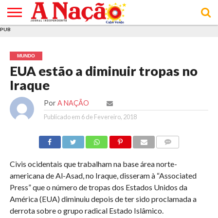
PUB
INÍCIO
ÚLTIMAS
ASSINATURAS
EM
ARQUIVO
ACTUALIDADE
OPINIÃO
ANÚNCIOS
VARIEDADES
CLICK
SOBRE
AJUDA
POLÍTICA DE
TERMOS E
NOTÍCIAS
& LOJA
FOCO
JOVEM
PRIVACIDADE
CONDIÇÕES
E DE
DE
MUNDO
COOKIES
UTILIZAÇÃO
EUA estão a diminuir tropas no
Iraque
Por
A NAÇÃO
Publicado em
6 de Fevereiro, 2018
COMMENTS
Civis ocidentais que trabalham na base área norte-
americana de Al-Asad, no Iraque, disseram à “Associated
Press” que o número de tropas dos Estados Unidos da
América (EUA) diminuiu depois de ter sido proclamada a
derrota sobre o grupo radical Estado Islâmico.