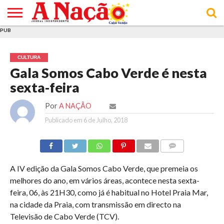
PUB
INÍCIO
ÚLTIMAS
ASSINATURAS
EM
ARQUIVO
ACTUALIDADE
OPINIÃO
ANÚNCIOS
VARIEDADES
CLICK
SOBRE
AJUDA
POLÍTICA DE
TERMOS E
NOTÍCIAS
& LOJA
FOCO
JOVEM
PRIVACIDADE
CONDIÇÕES
E DE
DE
CULTURA
COOKIES
UTILIZAÇÃO
Gala Somos Cabo Verde é nesta
sexta-feira
Por
A NAÇÃO
Publicado em
6 de Julho, 2018
COMMENTS
A IV edição da Gala Somos Cabo Verde, que premeia os
melhores do ano, em vários áreas, acontece nesta sexta-
feira, 06, às 21H30, como já é habitual no Hotel Praia Mar,
na cidade da Praia, com transmissão em directo na
Televisão de Cabo Verde (TCV).