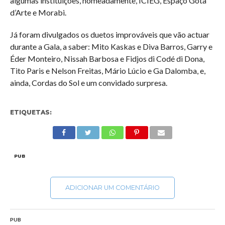
algumas instituições, nomeadamente, ICIEG, Espaço Gota
d’Arte e Morabi.
Já foram divulgados os duetos improváveis que vão actuar
durante a Gala, a saber: Mito Kaskas e Diva Barros, Garry e
Éder Monteiro, Nissah Barbosa e Fidjos di Codé di Dona,
Tito Paris e Nelson Freitas, Mário Lúcio e Ga Dalomba, e,
ainda, Cordas do Sol e um convidado surpresa.
ETIQUETAS:
PUB
ADICIONAR UM COMENTÁRIO
PUB