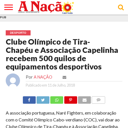
PUB
INÍCIO
ÚLTIMAS
ASSINATURAS
EM
ARQUIVO
ACTUALIDADE
OPINIÃO
ANÚNCIOS
VARIEDADES
CLICK
SOBRE
AJUDA
POLÍTICA DE
TERMOS E
NOTÍCIAS
& LOJA
FOCO
JOVEM
PRIVACIDADE
CONDIÇÕES
E DE
DE
DESPORTO
COOKIES
UTILIZAÇÃO
Clube Olímpico de Tira-
Chapéu e Associação Capelinha
recebem 500 quilos de
equipamentos desportivos
Por
A NAÇÃO
Publicado em
11 de Julho, 2018
COMMENTS
A associação portuguesa, Naré Fighters, em colaboração
com o Comité Olímpico Cabo-verdiano (COC), vai doar ao
Clube Olímpico de Tira-Chapéu e à Associação Capelinha,