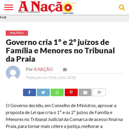
PUB
INÍCIO
ÚLTIMAS
ASSINATURAS
EM
ARQUIVO
ACTUALIDADE
OPINIÃO
ANÚNCIOS
VARIEDADES
CLICK
SOBRE
AJUDA
POLÍTICA DE
TERMOS E
NOTÍCIAS
& LOJA
FOCO
JOVEM
PRIVACIDADE
CONDIÇÕES
E DE
DE
POLÍTICA
COOKIES
UTILIZAÇÃO
Governo cria 1º e 2º juízos de
Família e Menores no Tribunal
da Praia
Por
A NAÇÃO
Publicado em
14 de Julho, 2018
COMMENTS
O Governo decidiu, em Conselho de Ministros, aprovar a
proposta de Lei que cria o 1º e os 2º juízos de Família e
Menores no Tribunal Judicial da Comarca de acesso final na
Praia, para tornar mais célere a justiça, melhorar a