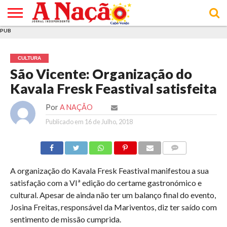
PUB
INÍCIO
ÚLTIMAS
ASSINATURAS
EM
ARQUIVO
ACTUALIDADE
OPINIÃO
ANÚNCIOS
VARIEDADES
CLICK
SOBRE
AJUDA
POLÍTICA DE
TERMOS E
NOTÍCIAS
& LOJA
FOCO
JOVEM
PRIVACIDADE
CONDIÇÕES
E DE
DE
CULTURA
COOKIES
UTILIZAÇÃO
São Vicente: Organização do
Kavala Fresk Feastival satisfeita
Por
A NAÇÃO
Publicado em
16 de Julho, 2018
COMMENTS
A organização do Kavala Fresk Feastival manifestou a sua
satisfação com a VIª edição do certame gastronómico e
cultural. Apesar de ainda não ter um balanço final do evento,
Josina Freitas, responsável da Mariventos, diz ter saído com
sentimento de missão cumprida.