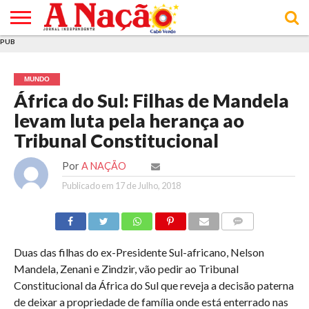
PUB
INÍCIO
ÚLTIMAS
ASSINATURAS
EM
ARQUIVO
ACTUALIDADE
OPINIÃO
ANÚNCIOS
VARIEDADES
CLICK
SOBRE
AJUDA
POLÍTICA DE
TERMOS E
NOTÍCIAS
& LOJA
FOCO
JOVEM
PRIVACIDADE
CONDIÇÕES
E DE
DE
MUNDO
COOKIES
UTILIZAÇÃO
África do Sul: Filhas de Mandela
levam luta pela herança ao
Tribunal Constitucional
Por
A NAÇÃO
Publicado em
17 de Julho, 2018
COMMENTS
Duas das filhas do ex-Presidente Sul-africano, Nelson
Mandela, Zenani e Zindzir, vão pedir ao Tribunal
Constitucional da África do Sul que reveja a decisão paterna
de deixar a propriedade de família onde está enterrado nas