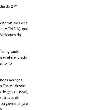
dia do 29º
 Assembleia Geral
ano (ACNOA), que
 Africanos da
 “um grande
pre referenciado
ismo no
andes avanços
 Fortes, desde
 de grande nível,
e através de
boa governança e
is.