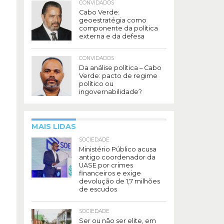
CONVIDADOS
Cabo Verde:
geoestratégia como
componente da política
externa e da defesa
CONVIDADOS
Da análise política – Cabo
Verde: pacto de regime
político ou
ingovernabilidade?
MAIS LIDAS
SOCIEDADE
Ministério Público acusa
antigo coordenador da
UASE por crimes
financeiros e exige
devolução de 1,7 milhões
de escudos
SOCIEDADE
Ser ou não ser elite, em