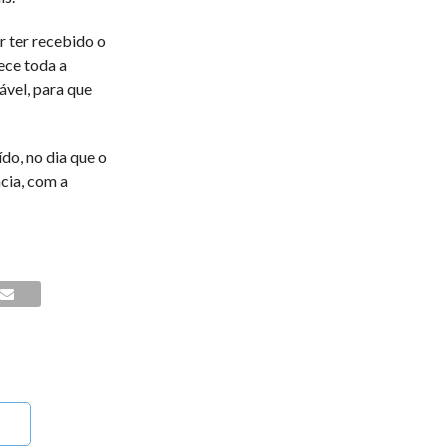
r ter recebido o
ce toda a
ável, para que
do, no dia que o
cia, com a