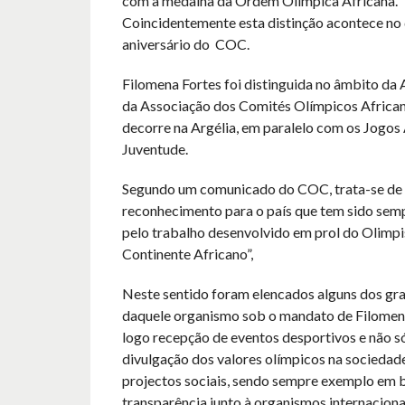
com a medalha da Ordem Olímpica Africana.
Coincidentemente esta distinção acontece no 
aniversário do COC.
Filomena Fortes foi distinguida no âmbito da
da Associação dos Comités Olímpicos Afric
decorre na Argélia, em paralelo com os Jogos
Juventude.
Segundo um comunicado do COC, trata-se de
reconhecimento para o país que tem sido sem
pelo trabalho desenvolvido em prol do Olimp
Continente Africano”,
Neste sentido foram elencados alguns dos gr
daquele organismo sob o mandato de Filomena
logo recepção de eventos desportivos e não só
divulgação dos valores olímpicos na sociedad
projectos sociais, sendo sempre exemplo em 
transparência junto à organismos internaciona