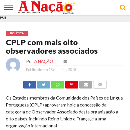
PUB
INÍCIO
ÚLTIMAS
ASSINATURAS
EM
ARQUIVO
ACTUALIDADE
OPINIÃO
ANÚNCIOS
VARIEDADES
CLICK
SOBRE
AJUDA
POLÍTICA DE
TERMOS E
NOTÍCIAS
& LOJA
FOCO
JOVEM
PRIVACIDADE
CONDIÇÕES
E DE
DE
POLÍTICA
COOKIES
UTILIZAÇÃO
CPLP com mais oito
observadores associados
Por
A NAÇÃO
Publicado em
18 de Julho, 2018
COMMENTS
Os Estados-membros da Comunidade dos Países de Língua
Portuguesa (CPLP) aprovaram hoje a concessão da
categoria de Observador Associado desta organização a
oito países, incluindo Reino Unido e França, e a uma
organização internacional.