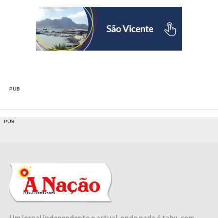
PUB
PUB
Um jornal independente e actual, onde nada é tabu, com