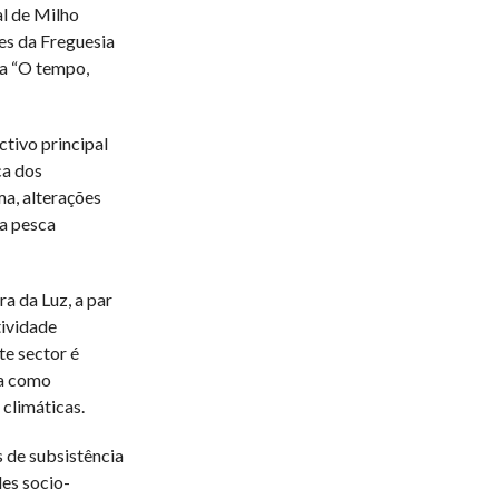
al de Milho
es da Freguesia
a “O tempo,
tivo principal
ca dos
ma, alterações
a pesca
a da Luz, a par
tividade
e sector é
ta como
climáticas.
 de subsistência
es socio-