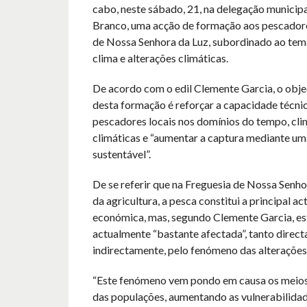
cabo, neste sábado, 21, na delegação municip
Branco, uma acção de formação aos pescador
de Nossa Senhora da Luz, subordinado ao tem
clima e alterações climáticas.
De acordo com o edil Clemente Garcia, o objec
desta formação é reforçar a capacidade técni
pescadores locais nos domínios do tempo, cli
climáticas e “aumentar a captura mediante um
sustentável”.
De se referir que na Freguesia de Nossa Senhor
da agricultura, a pesca constitui a principal ac
económica, mas, segundo Clemente Garcia, est
actualmente “bastante afectada”, tanto direc
indirectamente, pelo fenómeno das alterações 
“Este fenómeno vem pondo em causa os meios
das populações, aumentando as vulnerabilidad