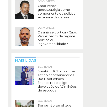
CONVIDADOS
Cabo Verde:
geoestratégia como
componente da política
externa e da defesa
CONVIDADOS
Da análise política – Cabo
Verde: pacto de regime
político ou
ingovernabilidade?
MAIS LIDAS
SOCIEDADE
Ministério Público acusa
antigo coordenador da
UASE por crimes
financeiros e exige
devolução de 1,7 milhões
de escudos
SOCIEDADE
Ser ou não ser elite, em