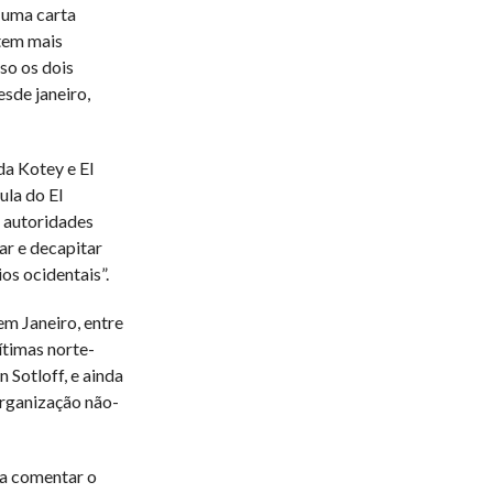
 uma carta
stem mais
so os dois
esde janeiro,
da Kotey e El
ula do EI
s autoridades
ar e decapitar
os ocidentais”.
m Janeiro, entre
ítimas norte-
 Sotloff, e ainda
organização não-
 a comentar o