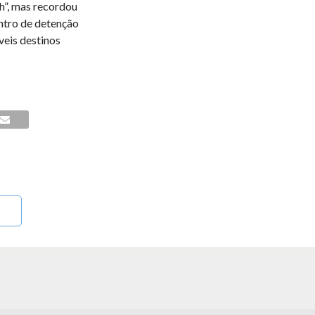
h”, mas recordou
ntro de detenção
eis destinos