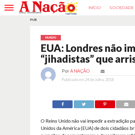
INÍCIO
SOCIEDADE
PUB
MUNDO
EUA: Londres não im
“jihadistas” que arr
Por
A NAÇÃO
Publicado em
24 de Julho, 2018
O Reino Unido não vai impedir a extradição p
Unidos da América (EUA) de dois cidadãos br