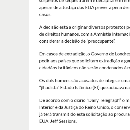
suspeitos de sequestrarem e decapitarem refén
apesar de a Justiça dos EUA prever a pena de 
casos.
A decisão está a originar diversos protestos 
de direitos humanos, com a Amnistia Internacio
considerar a decisão de “preocupante”.
Em casos de extradição, o Governo de Londre
pedir aos países que solicitam extradição a ga
cidadãos britânicos não serão condenados à 
Os dois homens são acusados de integrar uma 
“jihadista” Estado Islâmico (EI) que actuava na 
De acordo com o diário “Daily Telegraph”, o m
Interior e da Justiça do Reino Unido, o conserv
já terá transmitido esta solicitação ao procur
EUA, Jeff Sessions.