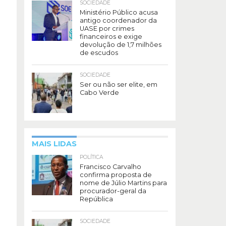
SOCIEDADE
Ministério Público acusa
antigo coordenador da
UASE por crimes
financeiros e exige
devolução de 1,7 milhões
de escudos
SOCIEDADE
Ser ou não ser elite, em
Cabo Verde
MAIS LIDAS
POLÍTICA
Francisco Carvalho
confirma proposta de
nome de Júlio Martins para
procurador-geral da
República
SOCIEDADE