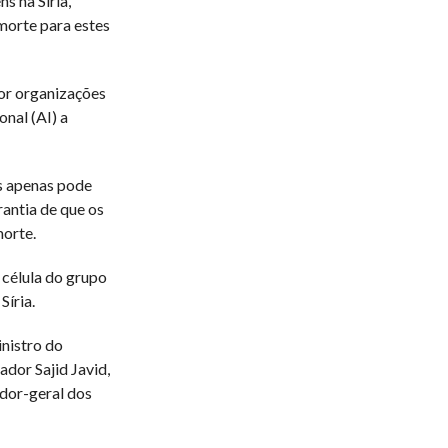
s na Síria,
morte para estes
por organizações
nal (AI) a
s apenas pode
rantia de que os
morte.
célula do grupo
Síria.
inistro do
ador Sajid Javid,
ador-geral dos