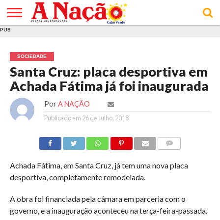
PUB
INÍCIO
ÚLTIMAS
ASSINATURAS
EM
ARQUIVO
ACTUALIDADE
OPINIÃO
ANÚNCIOS
VARIEDADES
CLICK
SOBRE
AJUDA
POLÍTICA DE
TERMOS E
NOTÍCIAS
& LOJA
FOCO
JOVEM
PRIVACIDADE
CONDIÇÕES
E DE
DE
SOCIEDADE
COOKIES
UTILIZAÇÃO
Santa Cruz: placa desportiva em
Achada Fátima já foi inaugurada
Por
A NAÇÃO
Publicado em
26 de Julho, 2018
COMMENTS
Achada Fátima, em Santa Cruz, já tem uma nova placa
desportiva, completamente remodelada.
A obra foi financiada pela câmara em parceria com o
governo, e a inauguração aconteceu na terça-feira-passada.