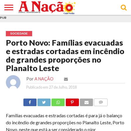
PUB
INÍCIO
ÚLTIMAS
ASSINATURAS
EM
ARQUIVO
ACTUALIDADE
OPINIÃO
ANÚNCIOS
VARIEDADES
CLICK
SOBRE
AJUDA
POLÍTICA DE
TERMOS E
NOTÍCIAS
& LOJA
FOCO
JOVEM
PRIVACIDADE
CONDIÇÕES
E DE
DE
SOCIEDADE
COOKIES
UTILIZAÇÃO
Porto Novo: Famílias evacuadas
e estradas cortadas em incêndio
de grandes proporções no
Planalto Leste
Por
A NAÇÃO
Publicado em
27 de Julho, 2018
COMMENTS
Famílias evacuadas e estradas cortadas é para já o balanço
do incêndio de grandes proporções no Planalto Leste, Porto
Novo, neste que está a ser considerado o pior