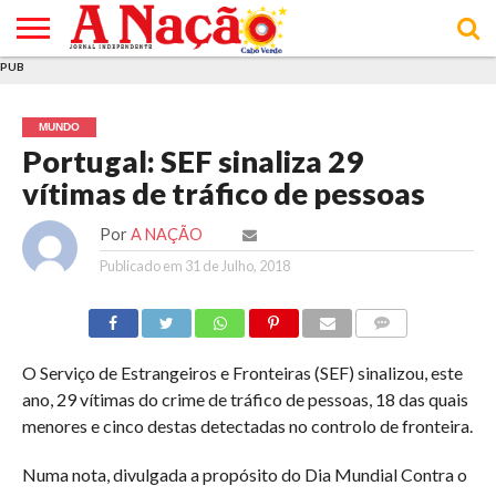
PUB
INÍCIO
ÚLTIMAS
ASSINATURAS
EM
ARQUIVO
ACTUALIDADE
OPINIÃO
ANÚNCIOS
VARIEDADES
CLICK
SOBRE
AJUDA
POLÍTICA DE
TERMOS E
NOTÍCIAS
& LOJA
FOCO
JOVEM
PRIVACIDADE
CONDIÇÕES
E DE
DE
MUNDO
COOKIES
UTILIZAÇÃO
Portugal: SEF sinaliza 29
vítimas de tráfico de pessoas
Por
A NAÇÃO
Publicado em
31 de Julho, 2018
COMMENTS
O Serviço de Estrangeiros e Fronteiras (SEF) sinalizou, este
ano, 29 vítimas do crime de tráfico de pessoas, 18 das quais
menores e cinco destas detectadas no controlo de fronteira.
Numa nota, divulgada a propósito do Dia Mundial Contra o