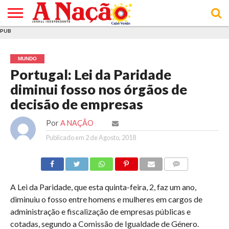
PUB
INÍCIO
ÚLTIMAS
ASSINATURAS
EM
ARQUIVO
ACTUALIDADE
OPINIÃO
ANÚNCIOS
VARIEDADES
CLICK
SOBRE
AJUDA
POLÍTICA DE
TERMOS E
NOTÍCIAS
& LOJA
FOCO
JOVEM
PRIVACIDADE
CONDIÇÕES
E DE
DE
MUNDO
COOKIES
UTILIZAÇÃO
Portugal: Lei da Paridade
diminui fosso nos órgãos de
decisão de empresas
Por
A NAÇÃO
Publicado em
2 de Agosto, 2018
COMMENTS
A Lei da Paridade, que esta quinta-feira, 2, faz um ano,
diminuiu o fosso entre homens e mulheres em cargos de
administração e fiscalização de empresas públicas e
cotadas, segundo a Comissão de Igualdade de Género.