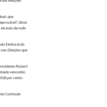
 nas eleições
bué, que
reprovável”, disse
 através da rede
ão Eleitoral do
nas Eleições que
residente Robert
amado vencedor,
 50,8 por cento
 pela Comissão