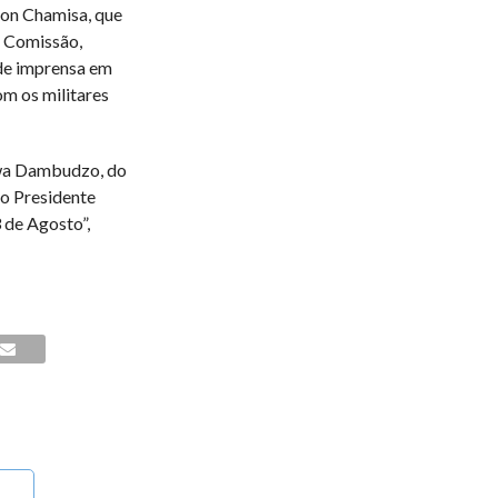
son Chamisa, que
a Comissão,
 de imprensa em
m os militares
wa Dambudzo, do
do Presidente
 de Agosto”,