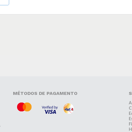
MÉTODOS DE PAGAMENTO
S
A
C
E
E
F
,
H