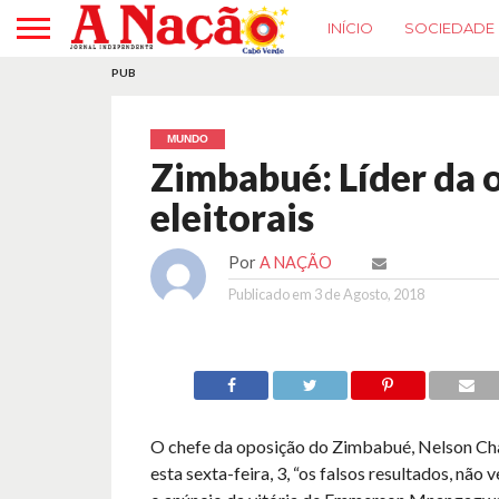
INÍCIO
SOCIEDADE
PUB
MUNDO
Zimbabué: Líder da o
eleitorais
Por
A NAÇÃO
Publicado em
3 de Agosto, 2018
O chefe da oposição do Zimbabué, Nelson Cham
esta sexta-feira, 3, “os falsos resultados, não 