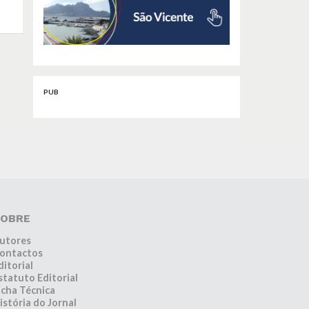
PUB
OBRE
utores
ontactos
ditorial
statuto Editorial
icha Técnica
istória do Jornal