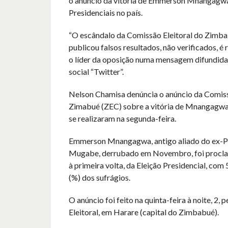
o anúncio da vitória de Emmerson Mnangagwa
Presidenciais no país.
“O escândalo da Comissão Eleitoral do Zimba
publicou falsos resultados, não verificados, é 
o líder da oposição numa mensagem difundida
social “Twitter”.
Nelson Chamisa denúncia o anúncio da Comiss
Zimabué (ZEC) sobre a vitória de Mnangagwa 
se realizaram na segunda-feira.
Emmerson Mnangagwa, antigo aliado do ex-P
Mugabe, derrubado em Novembro, foi procl
à primeira volta, da Eleição Presidencial, com
(%) dos sufrágios.
O anúncio foi feito na quinta-feira à noite, 2,
Eleitoral, em Harare (capital do Zimbabué).