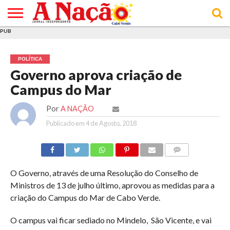
PUB
INÍCIO
ÚLTIMAS
ASSINATURAS
EM
ARQUIVO
ACTUALIDADE
OPINIÃO
ANÚNCIOS
VARIEDADES
CLICK
SOBRE
AJUDA
POLÍTICA DE
TERMOS E
NOTÍCIAS
& LOJA
FOCO
JOVEM
PRIVACIDADE
CONDIÇÕES
E DE
DE
POLÍTICA
COOKIES
UTILIZAÇÃO
Governo aprova criação de
Campus do Mar
Por
A NAÇÃO
Publicado em
4 de Agosto, 2018
COMMENTS
O Governo, através de uma Resolução do Conselho de
Ministros de 13 de julho último, aprovou as medidas para a
criação do Campus do Mar de Cabo Verde.
O campus vai ficar sediado no Mindelo, São Vicente, e vai