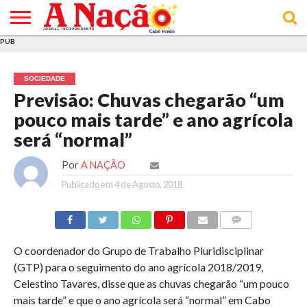
PUB
INÍCIO
ÚLTIMAS
ASSINATURAS
EM
ARQUIVO
ACTUALIDADE
OPINIÃO
ANÚNCIOS
VARIEDADES
CLICK
SOBRE
AJUDA
POLÍTICA DE
TERMOS E
NOTÍCIAS
& LOJA
FOCO
JOVEM
PRIVACIDADE
CONDIÇÕES
E DE
DE
SOCIEDADE
COOKIES
UTILIZAÇÃO
Previsão: Chuvas chegarão “um
pouco mais tarde” e ano agrícola
será “normal”
Por
A NAÇÃO
Publicado em
4 de Agosto, 2018
COMMENTS
O coordenador do Grupo de Trabalho Pluridisciplinar
(GTP) para o seguimento do ano agrícola 2018/2019,
Celestino Tavares, disse que as chuvas chegarão “um pouco
mais tarde” e que o ano agrícola será “normal” em Cabo