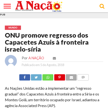
PUB
INÍCIO
ÚLTIMAS
ASSINATURAS
EM
ARQUIVO
ACTUALIDADE
OPINIÃO
ANÚNCIOS
VARIEDADES
CLICK
SOBRE
AJUDA
POLÍTICA DE
TERMOS E
NOTÍCIAS
& LOJA
FOCO
JOVEM
PRIVACIDADE
CONDIÇÕES
E DE
DE
MUNDO
COOKIES
UTILIZAÇÃO
ONU promove regresso dos
Capacetes Azuis à fronteira
israelo-síria
Por
A NAÇÃO
Publicado em
5 de Agosto, 2018
COMMENTS
As Nações Unidas estão a implementar um “regresso
gradual” dos Capacetes Azuis à fronteira entre a Síria e os
Montes Golã, um território ocupado por Israel, adiantou a
agência Associated Press (AP).