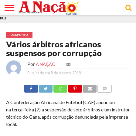
PUB
INÍCIO
ÚLTIMAS
ASSINATURAS
EM
ARQUIVO
ACTUALIDADE
OPINIÃO
ANÚNCIOS
VARIEDADES
CLICK
SOBRE
AJUDA
POLÍTICA DE
TERMOS E
NOTÍCIAS
& LOJA
FOCO
JOVEM
PRIVACIDADE
CONDIÇÕES
E DE
DE
DESPORTO
COOKIES
UTILIZAÇÃO
Vários árbitros africanos
suspensos por corrupção
Por
A NAÇÃO
Publicado em
8 de Agosto, 2018
COMMENTS
A Confederação Africana de Futebol (CAF) anunciou
na terça-feira (7) a suspensão de sete árbitros e um instrutor
técnico do Gana, após corrupção denunciada pela imprensa
local.