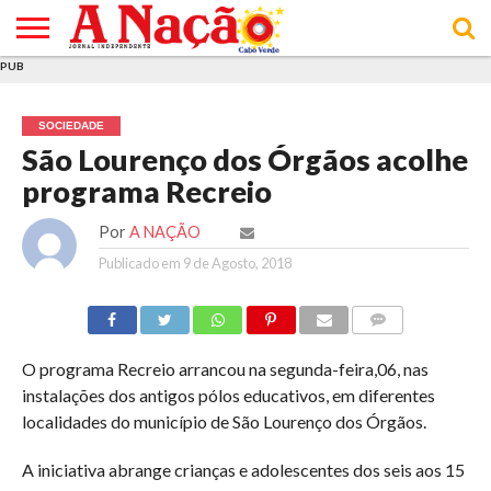
PUB
INÍCIO
ÚLTIMAS
ASSINATURAS
EM
ARQUIVO
ACTUALIDADE
OPINIÃO
ANÚNCIOS
VARIEDADES
CLICK
SOBRE
AJUDA
POLÍTICA DE
TERMOS E
NOTÍCIAS
& LOJA
FOCO
JOVEM
PRIVACIDADE
CONDIÇÕES
E DE
DE
SOCIEDADE
COOKIES
UTILIZAÇÃO
São Lourenço dos Órgãos acolhe
programa Recreio
Por
A NAÇÃO
Publicado em
9 de Agosto, 2018
COMMENTS
O programa Recreio arrancou na segunda-feira,06, nas
instalações dos antigos pólos educativos, em diferentes
localidades do município de São Lourenço dos Órgãos.
A iniciativa abrange crianças e adolescentes dos seis aos 15