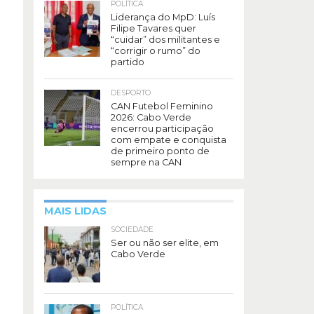
POLÍTICA
Liderança do MpD: Luís
Filipe Tavares quer
“cuidar” dos militantes e
“corrigir o rumo” do
partido
DESPORTO
CAN Futebol Feminino
2026: Cabo Verde
encerrou participação
com empate e conquista
de primeiro ponto de
sempre na CAN
MAIS LIDAS
SOCIEDADE
Ser ou não ser elite, em
Cabo Verde
POLÍTICA