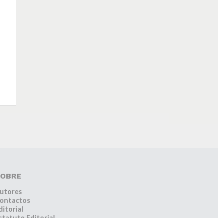
OBRE
utores
ontactos
ditorial
statuto Editorial