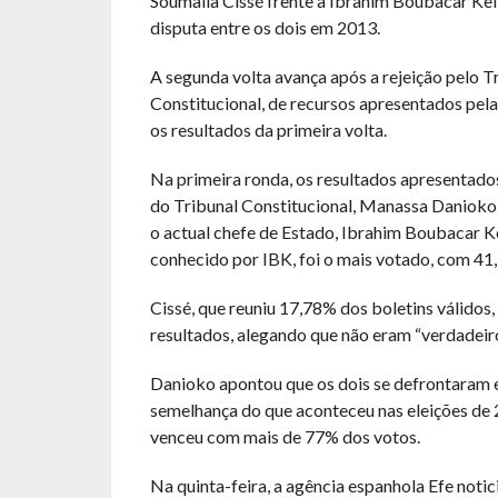
Soumaila Cissé frente a Ibrahim Boubacar Keï
disputa entre os dois em 2013.
A segunda volta avança após a rejeição pelo T
Constitucional, de recursos apresentados pel
os resultados da primeira volta.
Na primeira ronda, os resultados apresentado
do Tribunal Constitucional, Manassa Danioko
o actual chefe de Estado, Ibrahim Boubacar 
conhecido por IBK, foi o mais votado, com 41,
Cissé, que reuniu 17,78% dos boletins válidos,
resultados, alegando que não eram “verdadeiro
Danioko apontou que os dois se defrontaram 
semelhança do que aconteceu nas eleições de
venceu com mais de 77% dos votos.
Na quinta-feira, a agência espanhola Efe notic