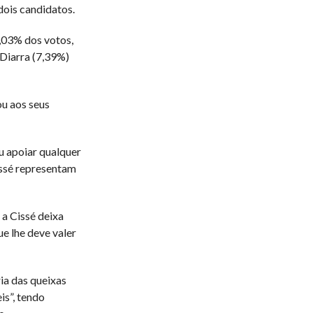
dois candidatos.
8,03% dos votos,
Diarra (7,39%)
ou aos seus
u apoiar qualquer
ssé representam
 a Cissé deixa
e lhe deve valer
ia das queixas
is”, tendo