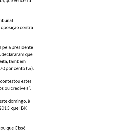
ta, que venceu a
ribunal
a oposição contra
s pela presidente
, declararam que
Keita, também
70 por cento (%).
 contestou estes
s ou credíveis”.
este domingo, à
 2013, que IBK
iou que Cissé