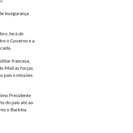
o.
 de insegurança
bro, terá de
tre o Governo e a
icada.
litar francesa,
o Mali às forças
do país e missões
ximo Presidente
te do país até ao
como o Burkina