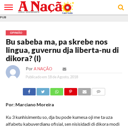
PUB
INÍCIO
ÚLTIMAS
ASSINATURAS
EM
ARQUIVO
ACTUALIDADE
OPINIÃO
ANÚNCIOS
VARIEDADES
CLICK
SOBRE
AJUDA
POLÍTICA DE
TERMOS E
NOTÍCIAS
& LOJA
FOCO
JOVEM
PRIVACIDADE
CONDIÇÕES
E DE
DE
OPINIÃO
COOKIES
UTILIZAÇÃO
Bu sabeba ma, pa skrebe nos
lingua, guvernu dja liberta-nu di
dikora? (I)
Por
A NAÇÃO
Publicado em
18 de Agosto, 2018
COMMENTS
Por: Marciano Moreira
Ku 3 kunhisimentu so, dja bu pode kumesa oji me ta uza
alfabetu kabuverdianu ofisial, sen nisisidadi di dikora modi