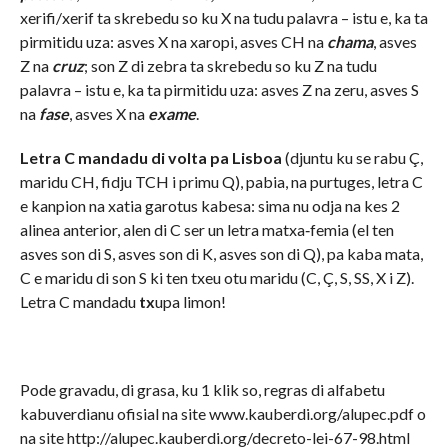
xerifi/xerif ta skrebedu so ku X na tudu palavra – istu e, ka ta
pirmitidu uza: asves X na xaropi, asves CH na
chama
, asves
Z na
cruz
; son Z di zebra ta skrebedu so ku Z na tudu
palavra – istu e, ka ta pirmitidu uza: asves Z na zeru, asves S
na
fase
, asves X na
exame
.
Letra C
mandadu di volta pa Lisboa
(djuntu ku se rabu Ç,
maridu CH, fidju TCH i primu Q), pabia, na purtuges, letra C
e kanpion na xatia garotus kabesa: sima nu odja na kes 2
alinea anterior, alen di C ser un letra matxa‑femia (el ten
asves son di S, asves son di K, asves son di Q), pa kaba mata,
C e maridu di son S ki ten txeu otu maridu (C, Ç, S, SS, X i Z).
Letra C mandadu
tx
upa limon!
Pode gravadu, di grasa, ku 1 klik so, regras di alfabetu
kabuverdianu ofisial na site
www.kauberdi.org/alupec.pdf
o
na site
http://alupec.kauberdi.org/decreto-lei-67-98.html