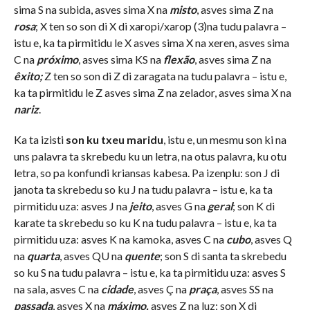
sima S na subida, asves sima X na
misto
, asves sima Z na
rosa
; X ten so son di X di xaropi/xarop (3)na tudu palavra –
istu e, ka ta pirmitidu le X asves sima X na xeren, asves sima
C na
próximo
, asves sima KS na
flexão
, asves sima Z na
êxito;
Z ten so son di Z di zaragata na tudu palavra – istu e,
ka ta pirmitidu le Z asves sima Z na zelador, asves sima X na
nariz
.
Ka ta izisti
son ku txeu maridu
, istu e, un mesmu son ki na
uns palavra ta skrebedu ku un letra, na otus palavra, ku otu
letra, so pa konfundi kriansas kabesa. Pa izenplu: son J di
janota ta skrebedu so ku J na tudu palavra – istu e, ka ta
pirmitidu uza: asves J na
jeito
, asves G na
geral
; son K di
karate ta skrebedu so ku K na tudu palavra – istu e, ka ta
pirmitidu uza: asves K na kamoka, asves C na
cubo
, asves Q
na
quarta
, asves QU na
quente
; son S di santa ta skrebedu
so ku S na tudu palavra – istu e, ka ta pirmitidu uza: asves S
na sala, asves C na
cidade
, asves Ç na
praça
, asves SS na
passada
, asves X na
máximo,
asves Z na luz; son X di