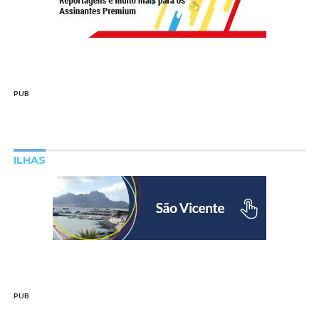
PUB
ILHAS
PUB