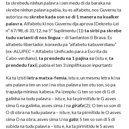
ta skrebedu ninhun palavra i sen medu di da baraka na
skrebe ninhun palavra pabia, ku es alfabetu, nos Guvernu ta
autoriza-nu
skrebe kada son so di 1 manera na kualker
palavra
. Alfabetu ki nos Guvernu dja aprova (Dekretu‑Lei
nº 67/98, di 31/12, na 5º Suplimentu (1))
ta sirbi pa skrebe
tudu varianti di nos lingua –
di Santanton ti Brava. Es
alfabetu libertador, konxedu pa “alfabetu kabuverdianu”
(ex-ALUPEC = Alfabeto Unificado para a Escrita do
Cabo‑verdiano),
ta prendedu na 1 pajina so
(istu e,
ta
prendedu faxi
), pabia el ten 3 sinplifikason inpurtanti:
Ka ta izisti
letra matxa-femia
, istu e, un mesmu letra ki na
uns palavra ten un son i na otus palavra ten otu son, so pa
trapadja mininus kabesa. Pa izenplu: G ten so son di G di
galinha na tudu palavra – istu e, ka ta pirmitidu le G asves
sima G na galinha, asves sima J na
girafa
(2); O ten so son di
O di obra na tudu palavra – istu e, ka ta pirmitidu le O
asves
sima O na obra, asves sima U na
gato
; S ten so son di S di
subida na tudu palavra – istu e, ka ta pirmitidu le S asves