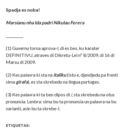
Spadja es noba!
Marsianu nha Ida padri Nikulau Ferera
__________
(1) Guvernu torna aprova-l, di es bes, ku karater
DEFINITIVU, atraves di Dikretu-Lei nº 8/2009, di 16 di
Marsu di 2009.
(2) Kes palavra ki sta na
italiku
(istu e, djendjedu pa frenti
sima
girafa
), es sta skrebedu na lingua purtuges.
(3) Kes palavra ki ta ben dipos di /, sta skrebedu na otus
pronunsia. Lenbra: sima bu ta pronunsia un palavra na bu
varianti, asin bu ta skrebe-l.
ETIQUETAS: